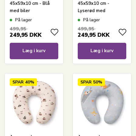
45x59x10 cm - Blå
45x59x10 cm -
med biler
Lyserød med
sommerfugle
På lager
På lager
499,95
499,95
249,95
DKK
249,95
DKK
Læg i kurv
Læg i kurv
SPAR
40%
SPAR
50%