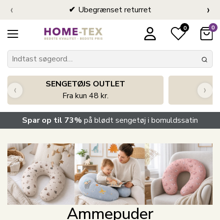
‹
›
Ubegrænset returret
0
0
SENGETØJS OUTLET
‹
›
Fra kun 48 kr.
Spar op til 73%
på blødt sengetøj i bomuldssatin
Ammepuder