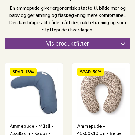
En ammepude giver ergonomisk støtte til både mor og
baby og gør amning og flaskegivning mere komfortabel.
Den kan bruges til både måltider, nakketræning og som
støttepude i hverdagen.
Vis produktfilter
SPAR
13%
SPAR
50%
Ammepude - Müsli -
Ammepude -
75x35 cm - Kapok -
45x59x10 cm - Beige