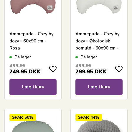
Ammepude - Cozy by
Ammepude - Cozy by
dozy - 60x90 cm -
dozy - Økologisk
Rosa
bomuld - 60x90 cm -
Grå
På lager
På lager
499,95
499,95
249,95
DKK
299,95
DKK
Læg i kurv
Læg i kurv
SPAR
50%
SPAR
44%