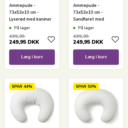
Ammepude -
Ammepude -
73x53x10 cm -
73x53x10 cm -
Lyserød med kaniner
Sandfaret med
og blomster
kaniner
På lager
På lager
499,95
499,95
249,95
DKK
249,95
DKK
Læg i kurv
Læg i kurv
SPAR
44%
SPAR
50%