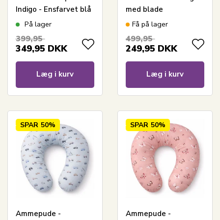
Indigo - Ensfarvet blå
med blade
På lager
Få på lager
399,95
499,95
349,95
DKK
249,95
DKK
Læg i kurv
Læg i kurv
SPAR
50%
SPAR
50%
Ammepude -
Ammepude -