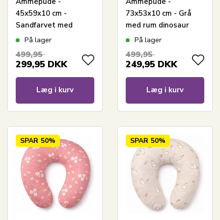
Ammepude -
Ammepude -
45x59x10 cm -
73x53x10 cm - Grå
Sandfarvet med
med rum dinosaur
skovens dyr
På lager
På lager
499,95
499,95
299,95
DKK
249,95
DKK
Læg i kurv
Læg i kurv
SPAR
50%
SPAR
50%