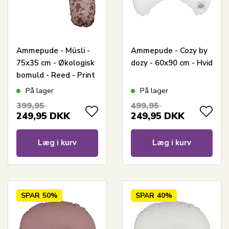
Ammepude - Müsli -
Ammepude - Cozy by
75x35 cm - Økologisk
dozy - 60x90 cm - Hvid
bomuld - Reed - Print
med små blade
På lager
På lager
399,95
499,95
249,95
DKK
249,95
DKK
Læg i kurv
Læg i kurv
SPAR
50%
SPAR
40%