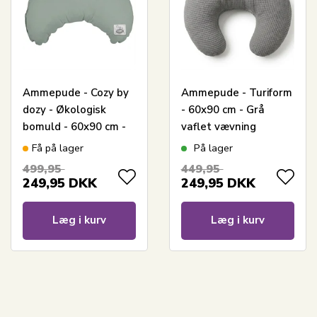
Ammepude - Cozy by
Ammepude - Turiform
dozy - Økologisk
- 60x90 cm - Grå
bomuld - 60x90 cm -
vaflet vævning
Støvet grøn
Få på lager
På lager
499,95
449,95
249,95
DKK
249,95
DKK
Læg i kurv
Læg i kurv