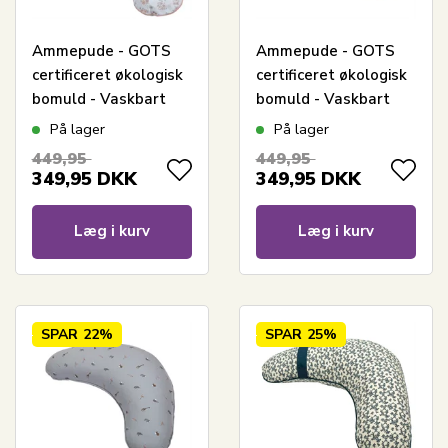
Ammepude - GOTS
Ammepude - GOTS
certificeret økologisk
certificeret økologisk
bomuld - Vaskbart
bomuld - Vaskbart
betræk - Balsam
betræk - Bloom -
På lager
På lager
Cream - Müsli By
Müsli By Green
449,95
449,95
Green Cotton
Cotton
349,95
DKK
349,95
DKK
Læg i kurv
Læg i kurv
SPAR
22%
SPAR
25%