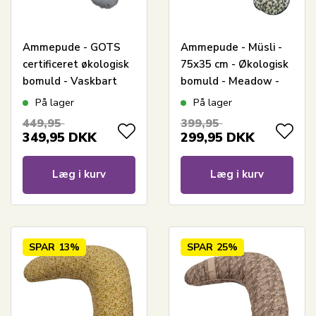
Ammepude - GOTS
Ammepude - Müsli -
certificeret økologisk
75x35 cm - Økologisk
bomuld - Vaskbart
bomuld - Meadow -
betræk - Sleepy -
Print med små
På lager
På lager
Müsli By Green
blomster
449,95
399,95
Cotton
349,95
DKK
299,95
DKK
Læg i kurv
Læg i kurv
SPAR
13%
SPAR
25%