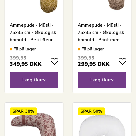
Ammepude - Müsli -
Ammepude - Müsli -
75x35 cm - Økologisk
75x35 cm - Økologisk
bomuld - Petit fleur -
bomuld - Print med
Print med små
små giraffer
Få på lager
Få på lager
bær/blade
399,95
399,95
349,95
DKK
299,95
DKK
Læg i kurv
Læg i kurv
SPAR
38%
SPAR
50%