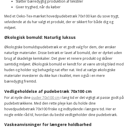
Støtter bæredygtig produktion af tekstiler
Giver tryghed, når du køber
Med et Oeko-Tex-mærket hovedpudebetræk 70x100 kan du sove trygt,
velvidende at du har valgt et produkt, der er sikkert for både dig og
miljøet.
Økologisk bomuld: Naturlig luksus
Økologiske bomuldspudebetræk er et godt valg for dem, der ønsker
naturlige materialer. Disse betræk er lavet af bomuld, der er dyrket uden
brug af skadelige kemikalier. Det giver et renere produkt og skåner
samtidig miljøet. Økologisk bomuld er kendt for at være utrolig blød mod
huden og holder sig behagelig nat efter nat. Ved at vælge økologiske
materialer investerer du ikke kun i kvalitet, men også i en mere
bæredygtig fremtid.
Vedligeholdelse af pudebetræk 70x100 cm
For at nyde dine
puder 70x100 cm
i lang tid er det vigtigt at passe godt på
pudebetrækkene. Med den rette pleje kan du holde dine
hovedpudebetræk 70x100 friske og indbydende i længere tid. Her er
nogle enkle råd til, hvordan du bedst vedligeholder dine pudebetræk.
Vaskeanvisninger for længere holdbarhed