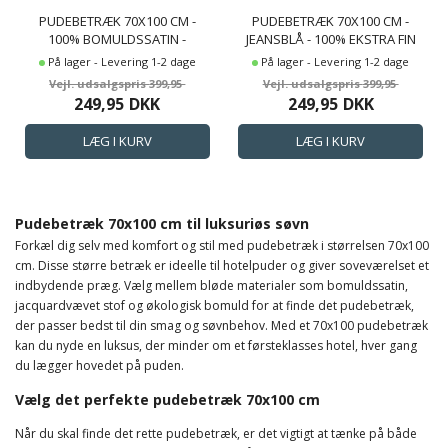
PUDEBETRÆK 70X100 CM -
PUDEBETRÆK 70X100 CM -
100% BOMULDSSATIN -
JEANSBLÅ - 100% EKSTRA FIN
GAVLPUDE - SORT
BOMULD - HØIE
På lager - Levering 1-2 dage
På lager - Levering 1-2 dage
JACQUARDVÆVET
399,95
399,95
249,95
DKK
249,95
DKK
Pudebetræk 70x100 cm til luksuriøs søvn
Forkæl dig selv med komfort og stil med pudebetræk i størrelsen 70x100
cm. Disse større betræk er ideelle til hotelpuder og giver soveværelset et
indbydende præg. Vælg mellem bløde materialer som bomuldssatin,
jacquardvævet stof og økologisk bomuld for at finde det pudebetræk,
der passer bedst til din smag og søvnbehov. Med et 70x100 pudebetræk
kan du nyde en luksus, der minder om et førsteklasses hotel, hver gang
du lægger hovedet på puden.
Vælg det perfekte pudebetræk 70x100 cm
Når du skal finde det rette pudebetræk, er det vigtigt at tænke på både