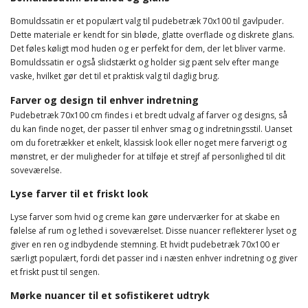
Bomuldssatin er et populært valg til pudebetræk 70x100 til gavlpuder.
Dette materiale er kendt for sin bløde, glatte overflade og diskrete glans.
Det føles køligt mod huden og er perfekt for dem, der let bliver varme.
Bomuldssatin er også slidstærkt og holder sig pænt selv efter mange
vaske, hvilket gør det til et praktisk valg til daglig brug.
Farver og design til enhver indretning
Pudebetræk 70x100 cm findes i et bredt udvalg af farver og designs, så
du kan finde noget, der passer til enhver smag og indretningsstil. Uanset
om du foretrækker et enkelt, klassisk look eller noget mere farverigt og
mønstret, er der muligheder for at tilføje et strejf af personlighed til dit
soveværelse.
Lyse farver til et friskt look
Lyse farver som hvid og creme kan gøre underværker for at skabe en
følelse af rum og lethed i soveværelset. Disse nuancer reflekterer lyset og
giver en ren og indbydende stemning. Et hvidt pudebetræk 70x100 er
særligt populært, fordi det passer ind i næsten enhver indretning og giver
et friskt pust til sengen.
Mørke nuancer til et sofistikeret udtryk