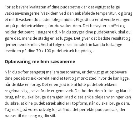
For at bevare kvaliteten af dine pudebetræk er det vigtigt at følge
vaskeanvisningerne. Vask dem ved den anbefalede temperatur, og brug
et mildt vaskemiddel uden blegemidler. Et godt tip er at vende vrangen
ud på pudebetrækkene, før du vasker dem. Det beskytter stoffet og
holder det pænt i længere tid. Når du stryger dine pudebetræk, skal du
gøre det, mens de stadig er let fugtige. Det giver det bedste resultat og
fjerner nemt krøller. Ved at følge disse simple trin kan du forlænge
levetiden på dine 70 x 100 pudebetræk betydeligt.
Opbevaring mellem sæsonerne
Når du skifter sengetøj mellem sæsonerne, er det vigtigt at opbevare
dine pudebetræk korrekt. Find et tørt og mørkt sted, hvor de kan ligge,
når de ikke er i brug. Det er en god idé at lufte pudebetrækkene
regelmæssigt, selv når de er gemt væk. Det holder dem friske og klar til
brug, når du skal bruge dem igen. Med disse enkle plejeanvisninger kan
du sikre, at dine pudebetræk altid er i topform, når du skal bruge dem.
Tag et kig på vores udvalg for at finde det perfekte pudebetræk, der
passer til din seng og din stil.