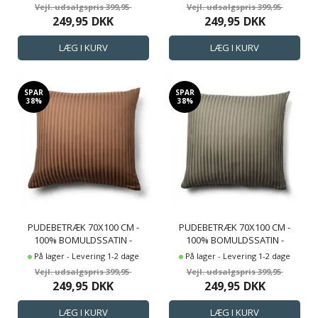
MØRKEBLÅ STRIBER
MØRKEGRÅ STRIBER
399,95
399,95
249,95
DKK
249,95
DKK
SPAR
SPAR
38%
38%
PUDEBETRÆK 70X100 CM -
PUDEBETRÆK 70X100 CM -
100% BOMULDSSATIN -
100% BOMULDSSATIN -
GAVLPUDE - KLASSISK
GAVLPUDE - KLASSISK
På lager - Levering 1-2 dage
På lager - Levering 1-2 dage
OKKERFARVET STRIBER
OLIVENFARVET STRIBER
399,95
399,95
249,95
DKK
249,95
DKK