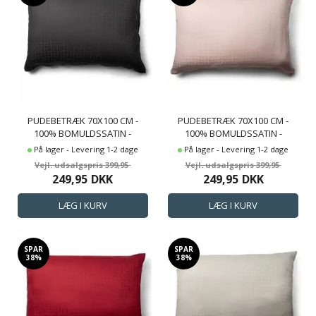
PUDEBETRÆK 70X100 CM -
PUDEBETRÆK 70X100 CM -
100% BOMULDSSATIN -
100% BOMULDSSATIN -
GAVLPUDE - MØRKEGRÅT
GAVLPUDE - ROSA
På lager - Levering 1-2 dage
På lager - Levering 1-2 dage
JACQUARDVÆVET
JACQUARDVÆVET
399,95
399,95
249,95
DKK
249,95
DKK
SPAR
SPAR
38%
38%