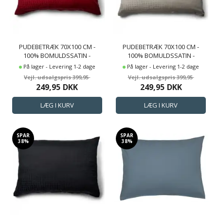
PUDEBETRÆK 70X100 CM -
PUDEBETRÆK 70X100 CM -
100% BOMULDSSATIN -
100% BOMULDSSATIN -
GAVLPUDE - RØDT
GAVLPUDE - SANDFARVET
På lager - Levering 1-2 dage
På lager - Levering 1-2 dage
JACQUARDVÆVET
JACQUARDVÆVET
399,95
399,95
249,95
DKK
249,95
DKK
SPAR
SPAR
38%
38%