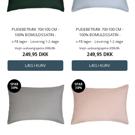
PUDEBETRÆK 70X100 CM -
PUDEBETRÆK 70X100 CM -
100% BOMULDSSATIN -
100% BOMULDSSATIN -
GAVLPUDE - KLASSISK
GAVLPUDE - KLASSISK
På lager - Levering 1-2 dage
På lager - Levering 1-2 dage
GRØNNE STRIBER
LYSEBLÅ STRIBER
399,95
399,95
249,95
DKK
249,95
DKK
SPAR
SPAR
38%
38%