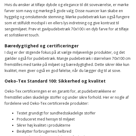
Hvis du ønsker at tilføje dybde og elegance til dit soveværelse, er mørke
farver som navy og mørkegrå gode valg. Disse nuancer kan skabe en
hyggelig og omsluttende stemning. Mørke pudebetræk kan også fungere
som et stilfuldt modspil i en ellers lys indretning og give kontrast til
sengemiljøet. Prøv et gavlpudebetræk 70x100 i en dyb farve for at tilføje
et sofistikeret touch.
Bæredygtighed og certificeringer
I dag er der stigende fokus på at vælge miljøvenlige produkter, og det
gælder også for pudebetræk. Mange pudebetræk i størrelsen 70x100 cm
fremstilles med tanke på miljøet og bæredygtighed. Dette sikrer ikke kun
kvalitet, men giver også en god følelse, når du lægger dig til at sove.
Oeko-Tex Standard 100: Sikkerhed og kvalitet
Oeko-Tex certificeringen er en garanti for, at pudebetrækkene er
fremstillet uden skadelige stoffer og under sikre forhold. Her er nogle af
fordelene ved Oeko-Tex certificerede produkter:
Testet grundigt for sundhedsskadelige stoffer
Produceret med hensyn til miljøet
Sikrer høj kvalitet i produkterne
Beskytter forbrugernes helbred