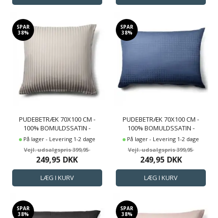
SPAR
SPAR
38%
38%
PUDEBETRÆK 70X100 CM -
PUDEBETRÆK 70X100 CM -
100% BOMULDSSATIN -
100% BOMULDSSATIN -
GAVLPUDE - KLASSISK
GAVLPUDE - BLÅT
På lager - Levering 1-2 dage
På lager - Levering 1-2 dage
SANDFARVET STRIBER
JACQUARDVÆVET
399,95
399,95
249,95
DKK
249,95
DKK
SPAR
SPAR
38%
38%