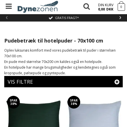
DIN KURV
0
0,00
DKK
‹
›
GRATIS FRAGT*
Pudebetræk til hotelpuder - 70x100 cm
Oplev luksuriøs komfort med vores pudebetræk til puder i størrelsen
70x100 cm.
En pude med størrelse 70x200 cm kaldes også en hotelpude.
En hotelpude har mange brugsmuligheder og kendetegnes også som
kropspude, pølsepude og pyntepude.
VIS FILTRE
SPAR
SPAR
38%
38%