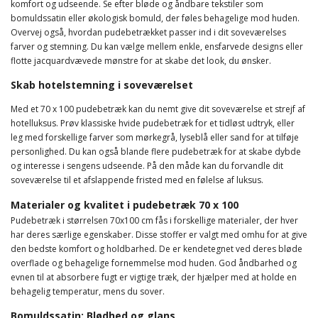
komfort og udseende. Se efter bløde og åndbare tekstiler som
bomuldssatin eller økologisk bomuld, der føles behagelige mod huden.
Overvej også, hvordan pudebetrækket passer ind i dit soveværelses
farver og stemning. Du kan vælge mellem enkle, ensfarvede designs eller
flotte jacquardvævede mønstre for at skabe det look, du ønsker.
Skab hotelstemning i soveværelset
Med et 70 x 100 pudebetræk kan du nemt give dit soveværelse et strejf af
hotelluksus. Prøv klassiske hvide pudebetræk for et tidløst udtryk, eller
leg med forskellige farver som mørkegrå, lyseblå eller sand for at tilføje
personlighed. Du kan også blande flere pudebetræk for at skabe dybde
og interesse i sengens udseende. På den måde kan du forvandle dit
soveværelse til et afslappende fristed med en følelse af luksus.
Materialer og kvalitet i pudebetræk 70 x 100
Pudebetræk i størrelsen 70x100 cm fås i forskellige materialer, der hver
har deres særlige egenskaber. Disse stoffer er valgt med omhu for at give
den bedste komfort og holdbarhed. De er kendetegnet ved deres bløde
overflade og behagelige fornemmelse mod huden. God åndbarhed og
evnen til at absorbere fugt er vigtige træk, der hjælper med at holde en
behagelig temperatur, mens du sover.
Bomuldssatin: Blødhed og glans