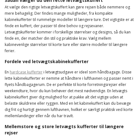
Sådan vælger du den rette letvægtskuffert
At vælge den rigtige letvægtskuffert kan gøre rejsen både nemmere og
mere behagelig. Der findes mange muligheder, fra kompakte
kabinekufferter til rummelige modeller til længere ture. Det vigtigste er at
finde en kuffert, der passer til dine behov og rejsevaner.
Letvægtskufferter kommer i forskellige størrelser og designs, så du kan
finde en, der matcher din stil og praktiske krav. Vælg mellem
kabinevenlige størrelser til korte ture eller større modeller til længere
ferier.
Fordele ved letvægtskabinekufferter
En
hardcase kufferter
i letvægtsudgave er ideel som håndbagage. Disse
lette kabinekufferter er nemme at håndtere i lufthavnen og passer nemt i
flyets håndbagagerum. De er perfekte til korte forretningsrejser eller
weekendture, hvor du kun behøver det mest nødvendige. En letvægts
kabinekuffert giver dig mulighed for at pakke alt det vigtige uden at
belaste skuldrene eller ryggen. Med en let kabinekuffert kan du bevæge
dig frit og hurtigt gennem lufthavnen, hvilket er særligt praktisk ved korte
mellemlandinger eller når du har travlt.
Mellemstore og store letvægts kufferter til længere
rejser