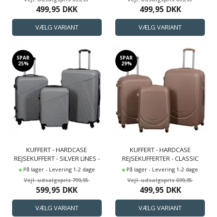
499,95
DKK
499,95
DKK
SPAR
SPAR
25%
29%
KUFFERT - HARDCASE
KUFFERT - HARDCASE
REJSEKUFFERT - SILVER LINES -
REJSEKUFFERTER - CLASSIC
LETVÆGTS KUFFERT
MOCCA - LETVÆGTS KUFFERT
På lager - Levering 1-2 dage
På lager - Levering 1-2 dage
799,95
699,95
599,95
DKK
499,95
DKK