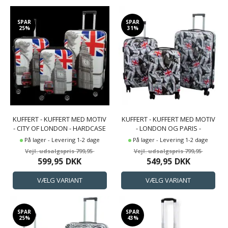
SPAR
SPAR
25%
31%
KUFFERT - KUFFERT MED MOTIV
KUFFERT - KUFFERT MED MOTIV
- CITY OF LONDON - HARDCASE
- LONDON OG PARIS -
LETVÆGT KUFFERT
HARDCASE LETVÆGT KUFFERT
På lager - Levering 1-2 dage
På lager - Levering 1-2 dage
799,95
799,95
599,95
DKK
549,95
DKK
SPAR
SPAR
25%
43%