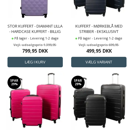
STOR KUFFERT - DIAMANT LILLA
KUFFERT - MØRKEBLÅ MED
- HARDCASE KUFFERT - BILLIG
STRIBER - EKSKLUSIVT
SMART REJSEKUFFERT
HARDCASE LETVÆGT KUFFERT
På lager - Levering 1-2 dage
På lager - Levering 1-2 dage
1.399,95
699,95
799,95
DKK
499,95
DKK
SPAR
SPAR
29%
29%