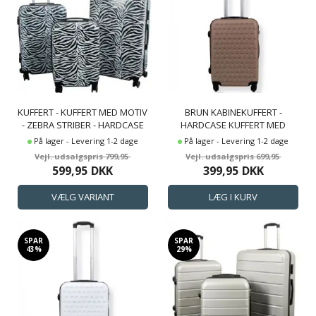
KUFFERT - KUFFERT MED MOTIV
BRUN KABINEKUFFERT -
- ZEBRA STRIBER - HARDCASE
HARDCASE KUFFERT MED
LETVÆGT KUFFERT
HJERTER - STØDSIKKERT
På lager - Levering 1-2 dage
På lager - Levering 1-2 dage
POLYPROPYLEN -
799,95
699,95
REJSEKUFFERT
599,95
DKK
399,95
DKK
SPAR
SPAR
43%
29%