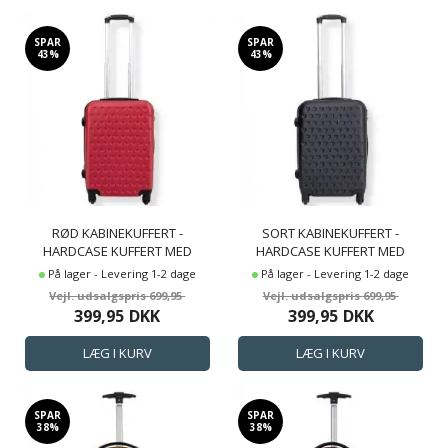
SPAR
SPAR
43%
43%
RØD KABINEKUFFERT -
SORT KABINEKUFFERT -
HARDCASE KUFFERT MED
HARDCASE KUFFERT MED
HJERTER - STØDSIKKERT
HJERTER - STØDSIKKERT
På lager - Levering 1-2 dage
På lager - Levering 1-2 dage
POLYPROPYLEN -
POLYPROPYLEN -
699,95
699,95
REJSEKUFFERT
REJSEKUFFERT
399,95
DKK
399,95
DKK
SPAR
SPAR
38%
38%