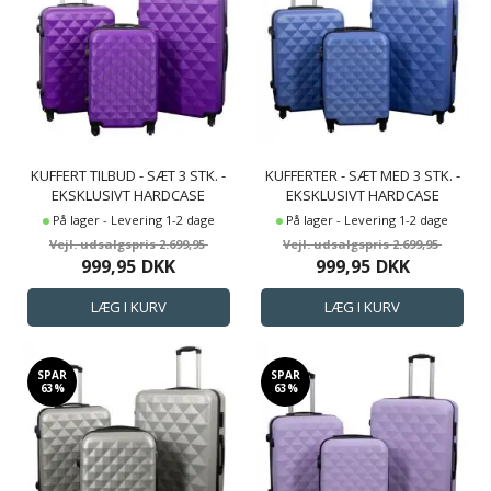
KUFFERT TILBUD - SÆT 3 STK. -
KUFFERTER - SÆT MED 3 STK. -
EKSKLUSIVT HARDCASE
EKSKLUSIVT HARDCASE
KUFFERTSÆT TILBUD -
KUFFERTSÆT TILBUD -
På lager - Levering 1-2 dage
På lager - Levering 1-2 dage
DIAMANT LILLA
DIAMANT BLÅ
2.699,95
2.699,95
999,95
DKK
999,95
DKK
SPAR
SPAR
63%
63%