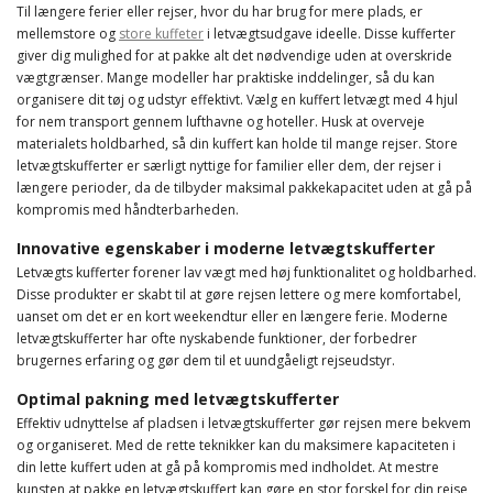
Til længere ferier eller rejser, hvor du har brug for mere plads, er
mellemstore og
store kuffeter
i letvægtsudgave ideelle. Disse kufferter
giver dig mulighed for at pakke alt det nødvendige uden at overskride
vægtgrænser. Mange modeller har praktiske inddelinger, så du kan
organisere dit tøj og udstyr effektivt. Vælg en kuffert letvægt med 4 hjul
for nem transport gennem lufthavne og hoteller. Husk at overveje
materialets holdbarhed, så din kuffert kan holde til mange rejser. Store
letvægtskufferter er særligt nyttige for familier eller dem, der rejser i
længere perioder, da de tilbyder maksimal pakkekapacitet uden at gå på
kompromis med håndterbarheden.
Innovative egenskaber i moderne letvægtskufferter
Letvægts kufferter forener lav vægt med høj funktionalitet og holdbarhed.
Disse produkter er skabt til at gøre rejsen lettere og mere komfortabel,
uanset om det er en kort weekendtur eller en længere ferie. Moderne
letvægtskufferter har ofte nyskabende funktioner, der forbedrer
brugernes erfaring og gør dem til et uundgåeligt rejseudstyr.
Optimal pakning med letvægtskufferter
Effektiv udnyttelse af pladsen i letvægtskufferter gør rejsen mere bekvem
og organiseret. Med de rette teknikker kan du maksimere kapaciteten i
din lette kuffert uden at gå på kompromis med indholdet. At mestre
kunsten at pakke en letvægtskuffert kan gøre en stor forskel for din rejse,