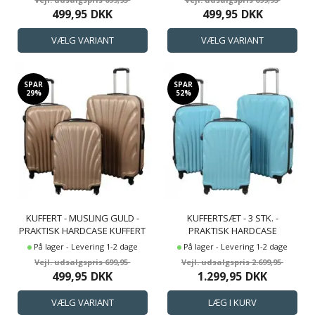
499,95
DKK
499,95
DKK
SPAR
SPAR
29%
52%
KUFFERT - MUSLING GULD -
KUFFERTSÆT - 3 STK. -
PRAKTISK HARDCASE KUFFERT
PRAKTISK HARDCASE
LETVÆGT KUFFERT - MUSLING
På lager - Levering 1-2 dage
På lager - Levering 1-2 dage
LYSEBLÅ
699,95
2.699,95
499,95
DKK
1.299,95
DKK