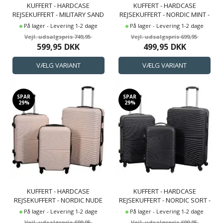
KUFFERT - HARDCASE
KUFFERT - HARDCASE
REJSEKUFFERT - MILITARY SAND
REJSEKUFFERT - NORDIC MINT -
- LETVÆGTS KUFFERT
LETVÆGTS KUFFERT
På lager - Levering 1-2 dage
På lager - Levering 1-2 dage
749,95
699,95
599,95
DKK
499,95
DKK
SPAR
SPAR
29%
29%
KUFFERT - HARDCASE
KUFFERT - HARDCASE
REJSEKUFFERT - NORDIC NUDE
REJSEKUFFERT - NORDIC SORT -
- LETVÆGTS KUFFERT
LETVÆGTS KUFFERT
På lager - Levering 1-2 dage
På lager - Levering 1-2 dage
699,95
699,95