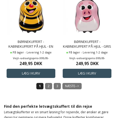
BØRNEKUFFERT -
BØRNEKUFFERT -
KABINEKUFFERT PÅ HJUL - EN
KABINEKUFFERT PÅ HJUL - GRIS
GLAD BI - REJSEKUFFERT TIL
- REJSEKUFFERT TIL BØRN
På lager - Levering 1-2 dage
På lager - Levering 1-2 dage
BØRN
399,95
399,95
249,95
DKK
249,95
DKK
1
2
3
NÆSTE-->
Find den perfekte letvægtskuffert til din rejse
Letvægtskufferter er en smart løsning for rejsende, der ønsker at gøre
deres tur nemmere og mere behagelig. Disse kufferter kombinerer