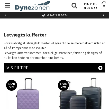
DIN KURV
0
0,00
DKK
‹
›
GRATIS FRAGT*
Letvægts kufferter
Vores udvalg af letvægts kufferter vil gøre din rejse mere bekvem uden at
gå på kompromis med kvalitet.
Letvægts kufferter kommer i forskellige størrelser, farver og designs, så
du let kan finde en der matcher dine behov.
VIS FILTRE
SPAR
SPAR
43%
29%