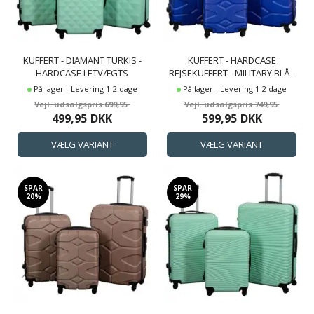
KUFFERT - DIAMANT TURKIS -
KUFFERT - HARDCASE
HARDCASE LETVÆGTS
REJSEKUFFERT - MILITARY BLÅ -
KUFFERT
LETVÆGTS KUFFERT
På lager - Levering 1-2 dage
På lager - Levering 1-2 dage
699,95
749,95
499,95
DKK
599,95
DKK
SPAR
SPAR
20%
29%