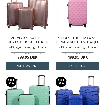
ALUMINIUMS KUFFERT -
KABINEKUFFERT - HARDCASE
LUKSURIØSE REJSEKUFFERTER
LETVÆGT KUFFERT MED 4 HJUL
- ROSA-GULD MED TSA LÅS
- DIAMANT LYSERØD
På lager - Levering 1-2 dage
På lager - Levering 1-2 dage
1.499,95
699,95
799,95
DKK
499,95
DKK
SPAR
SPAR
29%
20%