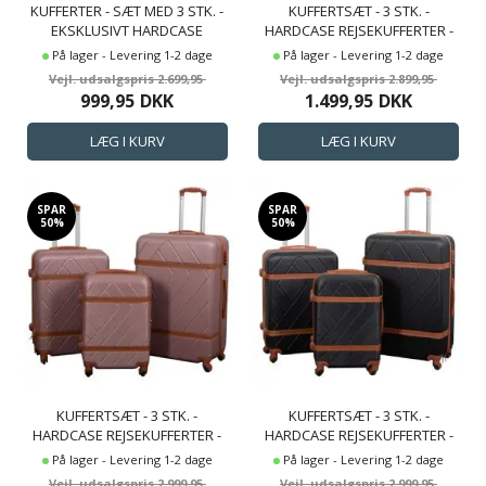
KUFFERTER - SÆT MED 3 STK. -
KUFFERTSÆT - 3 STK. -
EKSKLUSIVT HARDCASE
HARDCASE REJSEKUFFERTER -
KUFFERTSÆT UDSALG -
MILITARY PINK - LETVÆGTS
På lager - Levering 1-2 dage
På lager - Levering 1-2 dage
DIAMANT MØRKEBLÅ
KUFFERTER
2.699,95
2.899,95
999,95
DKK
1.499,95
DKK
SPAR
SPAR
50%
50%
KUFFERTSÆT - 3 STK. -
KUFFERTSÆT - 3 STK. -
HARDCASE REJSEKUFFERTER -
HARDCASE REJSEKUFFERTER -
RETRO ROSA - LETVÆGTS
RETRO SORT - LETVÆGTS
På lager - Levering 1-2 dage
På lager - Levering 1-2 dage
KUFFERTER
KUFFERTER
2.999,95
2.999,95