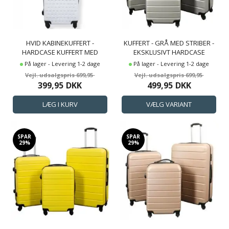
HVID KABINEKUFFERT -
KUFFERT - GRÅ MED STRIBER -
HARDCASE KUFFERT MED
EKSKLUSIVT HARDCASE
HJERTER - STØDSIKKERT
LETVÆGT KUFFERT
På lager - Levering 1-2 dage
På lager - Levering 1-2 dage
POLYPROPYLEN -
699,95
699,95
REJSEKUFFERT
399,95
DKK
499,95
DKK
SPAR
SPAR
29%
29%