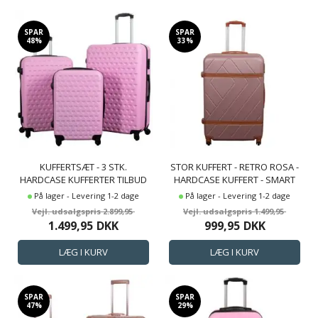
SPAR
SPAR
48%
33%
KUFFERTSÆT - 3 STK.
STOR KUFFERT - RETRO ROSA -
HARDCASE KUFFERTER TILBUD
HARDCASE KUFFERT - SMART
- LYSERØD KUFFERT MED
REJSEKUFFERT
På lager - Levering 1-2 dage
På lager - Levering 1-2 dage
HJERTER
2.899,95
1.499,95
1.499,95
DKK
999,95
DKK
SPAR
SPAR
47%
29%