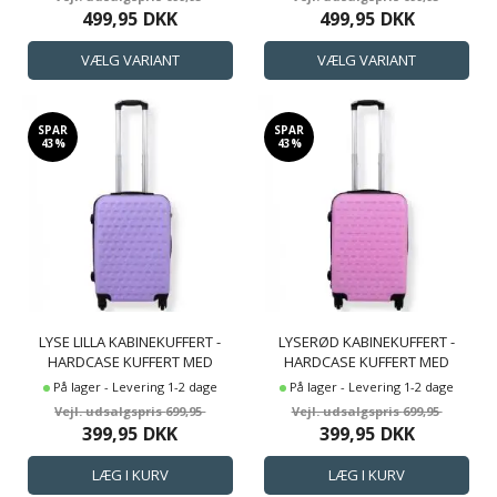
499,95
DKK
499,95
DKK
SPAR
SPAR
43%
43%
LYSE LILLA KABINEKUFFERT -
LYSERØD KABINEKUFFERT -
HARDCASE KUFFERT MED
HARDCASE KUFFERT MED
HJERTER - STØDSIKKERT
HJERTER - STØDSIKKERT
På lager - Levering 1-2 dage
På lager - Levering 1-2 dage
POLYPROPYLEN -
POLYPROPYLEN -
699,95
699,95
REJSEKUFFERT
REJSEKUFFERT
399,95
DKK
399,95
DKK