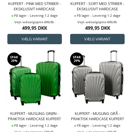
KUFFERT - PINK MED STRIBER -
KUFFERT - SORT MED STRIBER -
EKSKLUSIVT HARDCASE
EKSKLUSIVT HARDCASE
LETVÆGT KUFFERT
LETVÆGT KUFFERT
På lager - Levering 1-2 dage
På lager - Levering 1-2 dage
699,95
699,95
499,95
DKK
499,95
DKK
SPAR
SPAR
29%
29%
KUFFERT - MUSLING GRØN -
KUFFERT - MUSLING GRÅ -
PRAKTISK HARDCASE KUFFERT
PRAKTISK HARDCASE KUFFERT
På lager - Levering 1-2 dage
På lager - Levering 1-2 dage
699,95
699,95