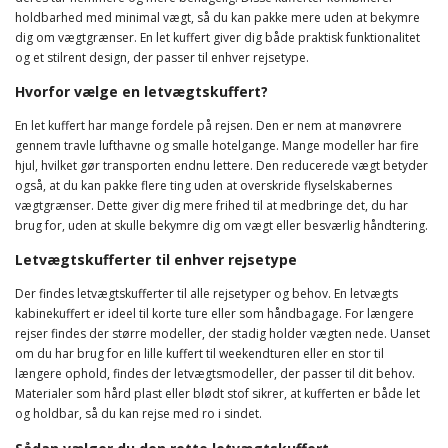
holdbarhed med minimal vægt, så du kan pakke mere uden at bekymre
dig om vægtgrænser. En let kuffert giver dig både praktisk funktionalitet
og et stilrent design, der passer til enhver rejsetype.
Hvorfor vælge en letvægtskuffert?
En let kuffert har mange fordele på rejsen. Den er nem at manøvrere
gennem travle lufthavne og smalle hotelgange. Mange modeller har fire
hjul, hvilket gør transporten endnu lettere. Den reducerede vægt betyder
også, at du kan pakke flere ting uden at overskride flyselskabernes
vægtgrænser. Dette giver dig mere frihed til at medbringe det, du har
brug for, uden at skulle bekymre dig om vægt eller besværlig håndtering.
Letvægtskufferter til enhver rejsetype
Der findes letvægtskufferter til alle rejsetyper og behov. En letvægts
kabinekuffert er ideel til korte ture eller som håndbagage. For længere
rejser findes der større modeller, der stadig holder vægten nede. Uanset
om du har brug for en lille kuffert til weekendturen eller en stor til
længere ophold, findes der letvægtsmodeller, der passer til dit behov.
Materialer som hård plast eller blødt stof sikrer, at kufferten er både let
og holdbar, så du kan rejse med ro i sindet.