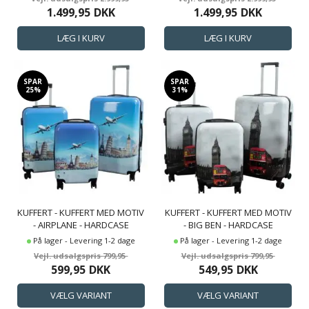
1.499,95
DKK
1.499,95
DKK
SPAR
SPAR
25%
31%
KUFFERT - KUFFERT MED MOTIV
KUFFERT - KUFFERT MED MOTIV
- AIRPLANE - HARDCASE
- BIG BEN - HARDCASE
LETVÆGT KUFFERT
LETVÆGT KUFFERT MED 4 HJUL
På lager - Levering 1-2 dage
På lager - Levering 1-2 dage
799,95
799,95
599,95
DKK
549,95
DKK