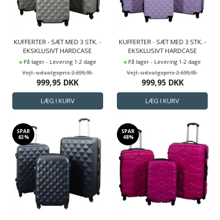
KUFFERTER - SÆT MED 3 STK. -
KUFFERTER - SÆT MED 3 STK. -
EKSKLUSIVT HARDCASE
EKSKLUSIVT HARDCASE
KUFFERTSÆT TILBUD -
KUFFERTSÆT TILBUD -
På lager - Levering 1-2 dage
På lager - Levering 1-2 dage
DIAMANT GRÅ
DIAMANT LILLA
2.699,95
2.699,95
999,95
DKK
999,95
DKK
SPAR
SPAR
63%
48%