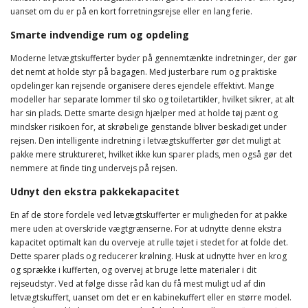
uanset om du er på en kort forretningsrejse eller en lang ferie.
Smarte indvendige rum og opdeling
Moderne letvægtskufferter byder på gennemtænkte indretninger, der gør
det nemt at holde styr på bagagen. Med justerbare rum og praktiske
opdelinger kan rejsende organisere deres ejendele effektivt. Mange
modeller har separate lommer til sko og toiletartikler, hvilket sikrer, at alt
har sin plads. Dette smarte design hjælper med at holde tøj pænt og
mindsker risikoen for, at skrøbelige genstande bliver beskadiget under
rejsen. Den intelligente indretning i letvægtskufferter gør det muligt at
pakke mere struktureret, hvilket ikke kun sparer plads, men også gør det
nemmere at finde ting undervejs på rejsen.
Udnyt den ekstra pakkekapacitet
En af de store fordele ved letvægtskufferter er muligheden for at pakke
mere uden at overskride vægtgrænserne. For at udnytte denne ekstra
kapacitet optimalt kan du overveje at rulle tøjet i stedet for at folde det.
Dette sparer plads og reducerer krølning. Husk at udnytte hver en krog
og sprække i kufferten, og overvej at bruge lette materialer i dit
rejseudstyr. Ved at følge disse råd kan du få mest muligt ud af din
letvægtskuffert, uanset om det er en kabinekuffert eller en større model.