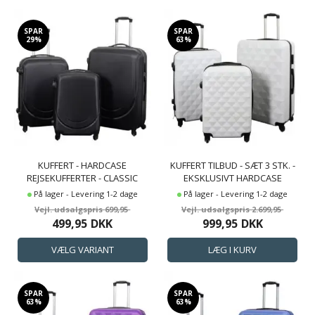
SPAR
SPAR
29%
63%
KUFFERT - HARDCASE
KUFFERT TILBUD - SÆT 3 STK. -
REJSEKUFFERTER - CLASSIC
EKSKLUSIVT HARDCASE
SORT - LETVÆGTS KUFFERTER
KUFFERTSÆT TILBUD -
På lager - Levering 1-2 dage
På lager - Levering 1-2 dage
DIAMANT HVID
699,95
2.699,95
499,95
DKK
999,95
DKK
SPAR
SPAR
63%
63%