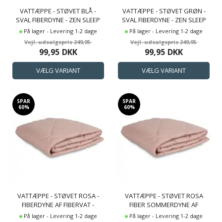
VATTÆPPE - STØVET BLÅ -
VATTÆPPE - STØVET GRØN -
SVAL FIBERDYNE - ZEN SLEEP
SVAL FIBERDYNE - ZEN SLEEP
SOMMERDYNE
SOMMERDYNE
På lager - Levering 1-2 dage
På lager - Levering 1-2 dage
249,95
249,95
99,95
DKK
99,95
DKK
SPAR
SPAR
60%
60%
VATTÆPPE - STØVET ROSA -
VATTÆPPE - STØVET ROSA
FIBERDYNE AF FIBERVAT -
FIBER SOMMERDYNE AF
QUILTET TÆPPE - IN STYLE
FIBERVAT - QUILTET TÆPPE -
På lager - Levering 1-2 dage
På lager - Levering 1-2 dage