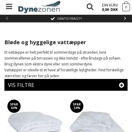
DIN KURV
0
0,00
DKK
‹
›
GRATIS FRAGT*
Bløde og hyggelige vattæpper
Et vattæppe er helt perfekt til sommerdage på stranden, lune
sommeraftener på terrassen og ikke mindst - efterårsdage på sofaen.
Brug dynen som ekstra dyne eller som sommerdyne.
Vattæpper er ideelle til et have af forskellige lejligheder. Find forskellige
størrelser og farver her på siden.
VIS FILTRE
SPAR
SPAR
64%
54%