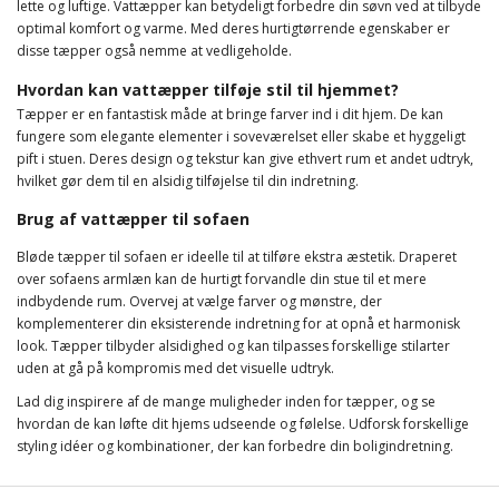
lette og luftige. Vattæpper kan betydeligt forbedre din søvn ved at tilbyde
optimal komfort og varme. Med deres hurtigtørrende egenskaber er
disse tæpper også nemme at vedligeholde.
Hvordan kan vattæpper tilføje stil til hjemmet?
Tæpper er en fantastisk måde at bringe farver ind i dit hjem. De kan
fungere som elegante elementer i soveværelset eller skabe et hyggeligt
pift i stuen. Deres design og tekstur kan give ethvert rum et andet udtryk,
hvilket gør dem til en alsidig tilføjelse til din indretning.
Brug af vattæpper til sofaen
Bløde tæpper til sofaen er ideelle til at tilføre ekstra æstetik. Draperet
over sofaens armlæn kan de hurtigt forvandle din stue til et mere
indbydende rum. Overvej at vælge farver og mønstre, der
komplementerer din eksisterende indretning for at opnå et harmonisk
look. Tæpper tilbyder alsidighed og kan tilpasses forskellige stilarter
uden at gå på kompromis med det visuelle udtryk.
Lad dig inspirere af de mange muligheder inden for tæpper, og se
hvordan de kan løfte dit hjems udseende og følelse. Udforsk forskellige
styling idéer og kombinationer, der kan forbedre din boligindretning.