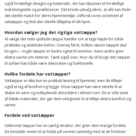
også forskellige designs og materialer, der kan tilpasses til forskellige
indretningsstile og præferencer. Det brede udvalg sikrer, at alle kan finde
det ideelle match for deres hjemmemiljø. Udforsk vores sortiment af
vattæpper og find den ideelle tilføjelse til dit hjem.
Hvordan vælger jeg det rigtige vattæppe?
At vælge det rette quiltede tæppe handler om at tage højde for både
praktiske og æstetiske behov. Overvej først, hvilken sæson tæppet skal
bruges i – nogle tæpper er bedre egnet til sommer, mens andre giver
ekstra varme om vinteren. Tænk også over, hvor du vil bruge det; tæpper
til sofaen kan både være dekorative og funktionelle.
Hvilke fordele har vattæpper?
Vattæpper er ikke kun en praktisk løsning til hjemmet, men de tilføjer
også et lag af komfort og hygge. Disse tæpper kan være ideelle til at
skabe en varm og indbydende atmosfære i ethvert rum. De er ofte lavet
af bløde materialer, der gør dem velegnede til at tilføje ekstra komfort og
varme.
Fordele ved vattæpper
Vatterede tæpper har en særlig struktur, der giver dem mange fordele.
De besidder evnen til at holde på varmen samtidig med at de forbliver