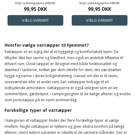
SOMMERDYNE
ZEN SLEEP FIBERDYNE
249,95
249,95
99,95
DKK
99,95
DKK
Hvorfor vælge vattæpper til hjemmet?
Vattæpper er en vigtig del af et hyggeligt og komfortabelt hjem. De
tilbyder ikke kun varme og blødhed, men også en æstetisk tilføjelse til
ethvert rum. Disse tæpper er designet med både funktionalitet og
skønhed i tankerne, hvilket gør dem ideelle for dem, der værdsætter
hygge og varme i deres boligindretning. Uanset om det er til stuen,
soveværelset eller et andet rum, kan vattæpper bidrage til en
indbydende atmosfære. Vattæpperne er også velegnet som en let
sommerdyne, gæstedyne, i campingvognen til de kølige aftener og endda
som picnictæppe på en varm sommerdag.
Forskellige typer af vattæpper
I kategorien af vattæpper findes der flere forskellige typer at vælge
imellem. Nogle vattæpper er tykkere og giver ekstra komfort på kølige
aftener, mens lettere varianter er ideelle til de varmere måneder. Der er