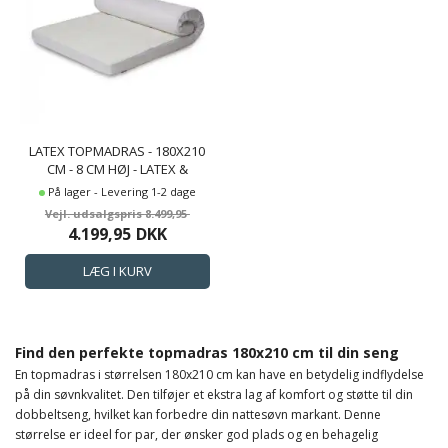
LATEX TOPMADRAS - 180X210
CM - 8 CM HØJ - LATEX &
NATURLATEX - ZEN SLEEP
På lager - Levering 1-2 dage
TOPMADRAS TIL DOBBELT
8.499,95
SENG
4.199,95
DKK
Find den perfekte topmadras 180x210 cm til din seng
En topmadras i størrelsen 180x210 cm kan have en betydelig indflydelse
på din søvnkvalitet. Den tilføjer et ekstra lag af komfort og støtte til din
dobbeltseng, hvilket kan forbedre din nattesøvn markant. Denne
størrelse er ideel for par, der ønsker god plads og en behagelig