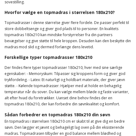
sovestilling.
Hvorfor vælge en topmadras i størrelsen 180x210?
Topmadrasser i denne størrelse giver flere fordele. De passer perfekt til
store dobbeltsenge og giver god plads til to personer. En kvalitets
topmadras 180x210 kan mindske forstyrrelser fra din partners
bevægelser og give støtte til hele kroppen. Desuden kan den beskytte din
madras mod slid og dermed forlænge dens levetid.
Forskellige typer topmadrasser 180x210
Der findes flere typer topmadrasser 180x210, hver med sine særlige
egenskaber: - Memoryskum: Tilpasser sig kroppens form og giver god
trykfordeling. - Latex: Et naturligt og holdbart materiale, der giver jævn
støtte. - Kølende topmadrasser: Hjælper med at holde en behagelig
temperatur når du sover. Du kan vælge mellem bløde og faste varianter,
alt efter hvad du foretrækker. Uanset dine behov findes der en
topmadras 180x210, der kan forbedre din søvnkvalitet og komfort.
Sådan forbedrer en topmadras 180x210 din søvn
En topmadras i størrelsen 180x210 cm er skabt til at give dig en bedre
søvn. Den lægger et jævnt og behageligt lag oven på din eksisterende
madras. Topmadrasen tilbyder en god balance mellem blødhed og