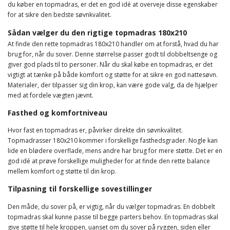
du køber en topmadras, er det en god idé at overveje disse egenskaber
for at sikre den bedste søvnkvalitet.
Sådan vælger du den rigtige topmadras 180x210
At finde den rette topmadras 180x210 handler om at forstå, hvad du har
brug for, når du sover. Denne størrelse passer godt til dobbeltsenge og
giver god plads til to personer. Når du skal købe en topmadras, er det
vigtigt at tænke på både komfort og støtte for at sikre en god nattesøvn.
Materialer, der tilpasser sig din krop, kan være gode valg, da de hjælper
med at fordele vægten jævnt.
Fasthed og komfortniveau
Hvor fast en topmadras er, påvirker direkte din søvnkvalitet.
Topmadrasser 180x210 kommer i forskellige fasthedsgrader. Nogle kan
lide en blødere overflade, mens andre har brug for mere støtte. Det er en
god idé at prøve forskellige muligheder for at finde den rette balance
mellem komfort og støtte til din krop.
Tilpasning til forskellige sovestillinger
Den måde, du sover på, er vigtig, når du vælger topmadras. En dobbelt
topmadras skal kunne passe til begge parters behov. En topmadras skal
give støtte til hele kroppen, uanset om du sover på ryggen, siden eller