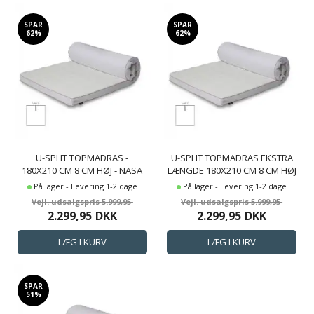
SPAR
SPAR
62%
62%
U-SPLIT TOPMADRAS -
U-SPLIT TOPMADRAS EKSTRA
180X210 CM 8 CM HØJ - NASA
LÆNGDE 180X210 CM 8 CM HØJ
MEMORY SKUM - BORG LIVING
- NASA MEMORYSKUM -
På lager - Levering 1-2 dage
På lager - Levering 1-2 dage
- ERGONOMISK TOPMADRAS
ERGONOMISK TOPMADRAS -
5.999,95
5.999,95
BORG LIVING
2.299,95
DKK
2.299,95
DKK
TRYKAFLASTENDE MADRAS
SPAR
51%