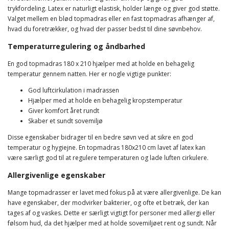
trykfordeling. Latex er naturligt elastisk, holder længe og giver god støtte.
Valget mellem en blød topmadras eller en fast topmadras afhænger af,
hvad du foretrækker, og hvad der passer bedst til dine søvnbehov.
Temperaturregulering og åndbarhed
En god topmadras 180 x 210 hjælper med at holde en behagelig
temperatur gennem natten. Her er nogle vigtige punkter:
God luftcirkulation i madrassen
Hjælper med at holde en behagelig kropstemperatur
Giver komfort året rundt
Skaber et sundt sovemiljø
Disse egenskaber bidrager til en bedre søvn ved at sikre en god
temperatur og hygiejne. En topmadras 180x210 cm lavet af latex kan
være særligt god til at regulere temperaturen og lade luften cirkulere.
Allergivenlige egenskaber
Mange topmadrasser er lavet med fokus på at være allergivenlige. De kan
have egenskaber, der modvirker bakterier, og ofte et betræk, der kan
tages af og vaskes. Dette er særligt vigtigt for personer med allergi eller
følsom hud, da det hjælper med at holde sovemiljøet rent og sundt. Når