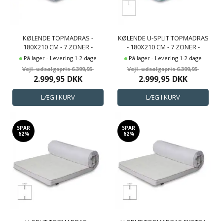
KØLENDE TOPMADRAS -
KØLENDE U-SPLIT TOPMADRAS
180X210 CM - 7 ZONER -
- 180X210 CM - 7 ZONER -
LUKSUS MEMORYSKUM
LUKSUS MEMORYSKUM
På lager - Levering 1-2 dage
På lager - Levering 1-2 dage
TOPMADRAS 8 CM HØJ - SLEEP
TOPMADRAS 8 CM HØJ - SLEEP
6.399,95
6.399,95
TECH BY BORG
TECH BY BORG
2.999,95
DKK
2.999,95
DKK
SPAR
SPAR
62%
62%