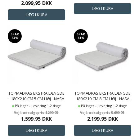
2.099,95
DKK
SPAR
SPAR
63%
61%
TOPMADRAS EKSTRA LÆNGDE
TOPMADRAS EKSTRA LÆNGDE
- 180X210 CM 5 CM HØJ - NASA
180X210 CM 8 CM HØJ - NASA
MEMORYSKUM - ERGONOMISK
MEMORYSKUM - ERGONOMISK
På lager - Levering 1-2 dage
På lager - Levering 1-2 dage
TOPMADRAS - BORG LIVING
TOPMADRAS - BORG LIVING
4.299,95
5.699,95
TRYKAFLASTENDE MADRAS
1.599,95
DKK
2.199,95
DKK