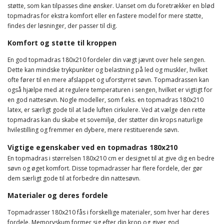
støtte, som kan tilpasses dine ønsker. Uanset om du foretrækker en blød
topmadras for ekstra komfort eller en fastere model for mere støtte,
findes der løsninger, der passer til dig.
Komfort og støtte til kroppen
En god topmadras 180x210 fordeler din vægt jævnt over hele sengen.
Dette kan mindske trykpunkter og belastning på led og muskler, hvilket
ofte fører til en mere afslappet og uforstyrret søvn. Topmadrassen kan
også hjælpe med at regulere temperaturen i sengen, hvilket er vigtigt for
en god nattesøvn. Nogle modeller, som f.eks. en topmadras 180x210
latex, er særligt gode til at lade luften cirkulere. Ved at vælge den rette
topmadras kan du skabe et sovemiljø, der støtter din krops naturlige
hvilestilling og fremmer en dybere, mere restituerende søvn.
Vigtige egenskaber ved en topmadras 180x210
En topmadras i størrelsen 180x210 cm er designet til at give dig en bedre
søvn og øget komfort. Disse topmadrasser har flere fordele, der gør
dem særligt gode til at forbedre din nattesøvn.
Materialer og deres fordele
Topmadrasser 180x210 fås i forskellige materialer, som hver har deres
fordele. Memoryskum former sig efter din krop og giver god