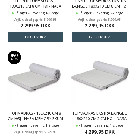
H-SPLIT TOPMADRAS -
H-SPLIT TOPMADRAS EKSTRA
180X210 CM 8 CM HØJ - NASA
LÆNGDE 180X210 CM 8 CM HØJ
MEMORY SKUM - BORG LIVING
- NASA MEMORYSKUM -
På lager - Levering 1-2 dage
På lager - Levering 1-2 dage
- ERGONOMISK TOPMADRAS
ERGONOMISK TOPMADRAS -
5.999,95
5.999,95
BORG LIVING
2.299,95
DKK
2.299,95
DKK
TRYKAFLASTENDE MADRAS
SPAR
63%
TOPMADRAS - 180X210 CM 8
TOPMADRAS EKSTRA LÆNGDE
CM HØJ - NASA MEMORY SKUM
- 180X210 CM 5 CM HØJ - NASA
- BORG LIVING - ERGONOMISK
MEMORY SKUM - BORG LIVING
På lager - Levering 1-2 dage
På lager - Levering 1-2 dage
TOPMADRAS
- ERGONOMISK TOPMADRAS
4.299,95
DKK
5.699,95