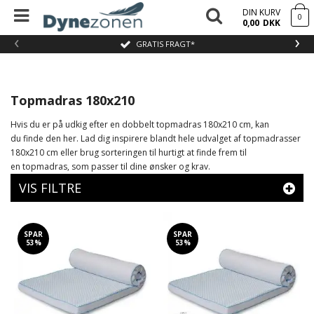
DIN KURV
0
0,00
DKK
‹
›
GRATIS FRAGT*
Topmadras 180x210
Hvis du er på udkig efter en dobbelt topmadras 180x210 cm, kan
du finde den her. Lad dig inspirere blandt hele udvalget af topmadrasser
180x210 cm eller brug sorteringen til hurtigt at finde frem til
en topmadras, som passer til dine ønsker og krav.
VIS FILTRE
SPAR
SPAR
53%
53%