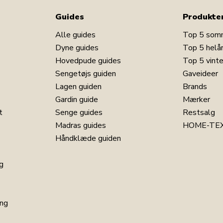
Guides
Produkte
Alle guides
Top 5 som
Dyne guides
Top 5 helå
Hovedpude guides
Top 5 vint
Sengetøjs guiden
Gaveideer
Lagen guiden
Brands
Gardin guide
Mærker
t
Senge guides
Restsalg
Madras guides
HOME-TEX
Håndklæde guiden
g
ng