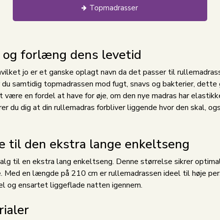
Topmadrasser
 og forlæng dens levetid
ilket jo er et ganske oplagt navn da det passer til rullemadra
 du samtidig topmadrassen mod fugt, snavs og bakterier, dette
være en fordel at have for øje, om den nye madras har elastikker 
er du dig at din rullemadras forbliver liggende hvor den skal, og
 til den ekstra lange enkeltseng
alg til en ekstra lang enkeltseng. Denne størrelse sikrer opti
e. Med en længde på 210 cm er rullemadrassen ideel til høje per
l og ensartet liggeflade natten igennem.
ialer