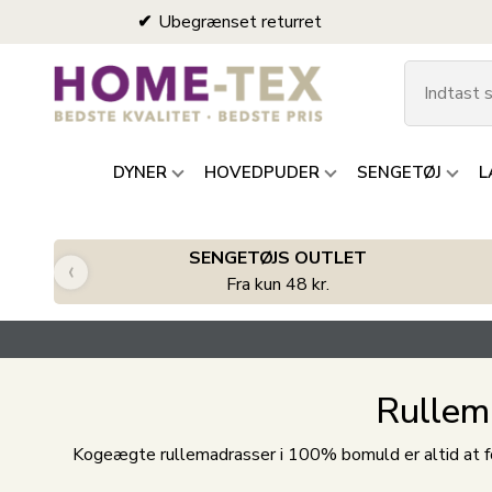
Ubegrænset returret
DYNER
HOVEDPUDER
SENGETØJ
L
SENGETØJS OUTLET
‹
Fra kun 48 kr.
Rullema
Kogeægte rullemadrasser i 100% bomuld er altid at f