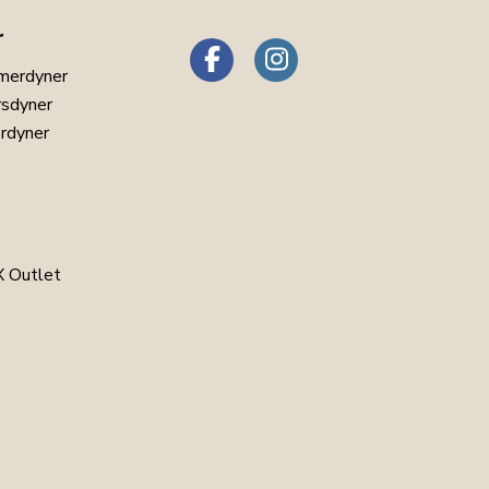
r
merdyner
rsdyner
erdyner
 Outlet