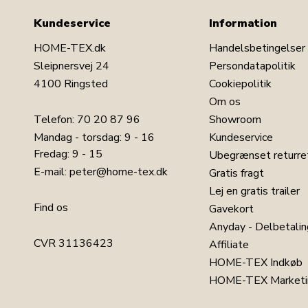
Kundeservice
Information
HOME-TEX.dk
Handelsbetingelser
Sleipnersvej 24
Persondatapolitik
4100 Ringsted
Cookiepolitik
Om os
Telefon:
70 20 87 96
Showroom
Mandag - torsdag: 9 - 16
Kundeservice
Fredag: 9 - 15
Ubegrænset returre
E-mail:
peter@home-tex.dk
Gratis fragt
Lej en gratis trailer
Find os
Gavekort
Anyday - Delbetalin
CVR 31136423
Affiliate
HOME-TEX Indkøb
HOME-TEX Marketi