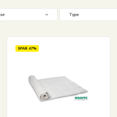
lse
Type
 cm
3
Dun
Bomuld
SPAR
47%