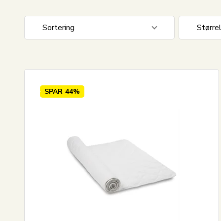
Sortering
Større
Standard visning
90x210
Pris stigende
Pris faldende
SPAR
44%
Nyeste
Mest solgte
Største besparelse