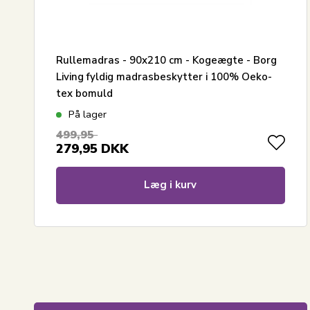
Rullemadras - 90x210 cm - Kogeægte - Borg
Living fyldig madrasbeskytter i 100% Oeko-
tex bomuld
På lager
499,95
279,95
DKK
Læg i kurv