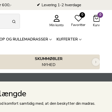
r 600,-
Levering 1-2 hverdage
0
0
Favoritter
Min konto
Kurv
OP OG RULLEMADRASSER
KUFFERTER
SKUMMØBLER
›
NYHED
a længde
d komfort samtidig med, at den beskytter din madras.