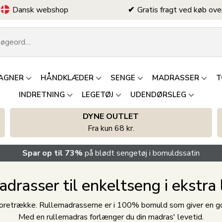
Dansk webshop
Gratis fragt ved køb ove
AGNER
HÅNDKLÆDER
SENGE
MADRASSER
T
INDRETNING
LEGETØJ
UDENDØRSLEG
DYNE OUTLET
Fra kun 68 kr.
Spar op til 73%
på blødt sengetøj i bomuldssatin
drasser til enkeltseng i ekstr
oretrække. Rullemadrasserne er i 100% bomuld som giver en go
Med en rullemadras forlænger du din madras' levetid.