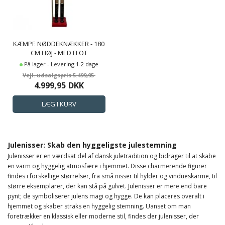
KÆMPE NØDDEKNÆKKER - 180
CM HØJ - MED FLOT
GULDBELAGT SCEPTER I
På lager - Levering 1-2 dage
HÅNDEN
5.499,95
4.999,95
DKK
Julenisser: Skab den hyggeligste julestemning
Julenisser er en værdsat del af dansk juletradition og bidrager til at skabe
en varm og hyggelig atmosfære i hjemmet. Disse charmerende figurer
findes i forskellige størrelser, fra små nisser til hylder og vindueskarme, til
større eksemplarer, der kan stå på gulvet. Julenisser er mere end bare
pynt; de symboliserer julens magi og hygge. De kan placeres overalt i
hjemmet og skaber straks en hyggelig stemning. Uanset om man
foretrækker en klassisk eller moderne stil, findes der julenisser, der