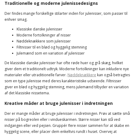
Traditionelle og moderne julenissedesigns
Der findes mange forskellige stilarter inden for julenisser, som passer til
enhver smag.
Klassiske danske julenisser
Moderne fortolkninger af nisser
Nøddeknækkere som julenisser
Filtnisser til en blød og hyggelig stemning
Julemænd som en variation af julenisser
De klassiske danske julenisser har ofte røde huer og grå skæg, hvilket
giver dem et traditionelt udtryk. Moderne fortolkninger kan inkludere nye
materialer eller utraditionelle farver.
Nøddeknækkere
kan også betragtes
som en type julenisse med deres karakteristiske udseende. Filtnisser
giver en blød og hyggelig stemning, mens julemænd tilbyder en variation
af det klassiske nissetema.
Kreative måder at bruge julenisser i indretningen
Der er mange måder at bruge julenisser i indretningen. Prøv at sætte små
nisser på bogreolen eller i vindueskarmen. Større nisser kan stå ved
indgangen eller ved pejsen. Gruppér flere nisser sammen for at skabe en
hyggelig scene, eller placer dem enkeltvis rundt i huset. Overvej at