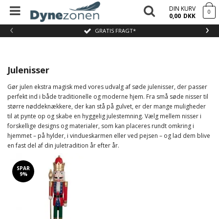
DIN KURV
0
0,00
DKK
‹
›
GRATIS FRAGT*
Julenisser
Gør julen ekstra magisk med vores udvalg af søde julenisser, der passer
perfekt ind i både traditionelle og moderne hjem. Fra små søde nisser til
større nøddeknækkere, der kan stå på gulvet, er der mange muligheder
til at pynte op og skabe en hyggelig julestemning. Vælg mellem nisser i
forskellige designs og materialer, som kan placeres rundt omkring i
hjemmet – på hylder, i vindueskarmen eller ved pejsen – og lad dem blive
en fast del af din juletradition år efter år.
SPAR
9%