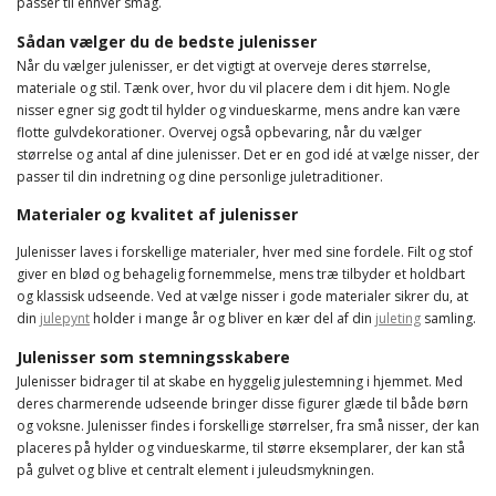
passer til enhver smag.
Sådan vælger du de bedste julenisser
Når du vælger julenisser, er det vigtigt at overveje deres størrelse,
materiale og stil. Tænk over, hvor du vil placere dem i dit hjem. Nogle
nisser egner sig godt til hylder og vindueskarme, mens andre kan være
flotte gulvdekorationer. Overvej også opbevaring, når du vælger
størrelse og antal af dine julenisser. Det er en god idé at vælge nisser, der
passer til din indretning og dine personlige juletraditioner.
Materialer og kvalitet af julenisser
Julenisser laves i forskellige materialer, hver med sine fordele. Filt og stof
giver en blød og behagelig fornemmelse, mens træ tilbyder et holdbart
og klassisk udseende. Ved at vælge nisser i gode materialer sikrer du, at
din
julepynt
holder i mange år og bliver en kær del af din
juleting
samling.
Julenisser som stemningsskabere
Julenisser bidrager til at skabe en hyggelig julestemning i hjemmet. Med
deres charmerende udseende bringer disse figurer glæde til både børn
og voksne. Julenisser findes i forskellige størrelser, fra små nisser, der kan
placeres på hylder og vindueskarme, til større eksemplarer, der kan stå
på gulvet og blive et centralt element i juleudsmykningen.