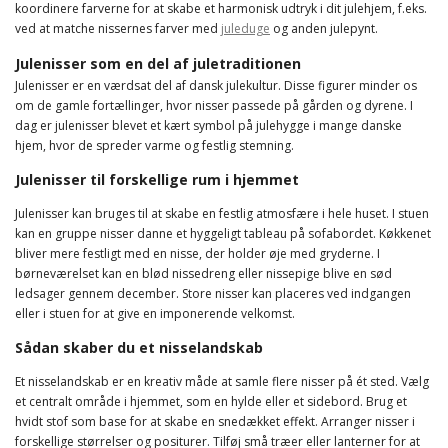
koordinere farverne for at skabe et harmonisk udtryk i dit julehjem, f.eks.
ved at matche nissernes farver med
juleduge
og anden julepynt.
Julenisser som en del af juletraditionen
Julenisser er en værdsat del af dansk julekultur. Disse figurer minder os
om de gamle fortællinger, hvor nisser passede på gården og dyrene. I
dag er julenisser blevet et kært symbol på julehygge i mange danske
hjem, hvor de spreder varme og festlig stemning.
Julenisser til forskellige rum i hjemmet
Julenisser kan bruges til at skabe en festlig atmosfære i hele huset. I stuen
kan en gruppe nisser danne et hyggeligt tableau på sofabordet. Køkkenet
bliver mere festligt med en nisse, der holder øje med gryderne. I
børneværelset kan en blød nissedreng eller nissepige blive en sød
ledsager gennem december. Store nisser kan placeres ved indgangen
eller i stuen for at give en imponerende velkomst.
Sådan skaber du et nisselandskab
Et nisselandskab er en kreativ måde at samle flere nisser på ét sted. Vælg
et centralt område i hjemmet, som en hylde eller et sidebord. Brug et
hvidt stof som base for at skabe en snedækket effekt. Arranger nisser i
forskellige størrelser og positurer. Tilføj små træer eller lanterner for at