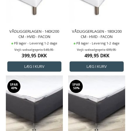
VÅDLIGGERLAGEN - 140X200
VÅDLIGGERLAGEN - 180X200
CM - HVID - FACON
CM - HVID - FACON
VÅDLIGGERLAGEN - NIGHT &
VÅDLIGGERLAGEN - NIGHT &
På lager - Levering 1-2 dage
På lager - Levering 1-2 dage
DAY
DAY
549,95
699,95
399,95
DKK
499,95
DKK
SPAR
SPAR
40%
50%