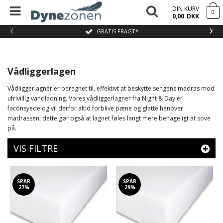
DIN KURV
0
0,00
DKK
‹
›
GRATIS FRAGT*
Vådliggerlagen
Vådliggerlagner er beregnet til, effektivt at beskytte sengens madras mod
ufrivillig vandladning. Vores vådliggerlagner fra Night & Day er
faconsyede og vil derfor altid forblive pæne og glatte henover
madrassen, dette gør også at lagnet føles langt mere behageligt at sove
på.
VIS FILTRE
SPAR
SPAR
27%
29%