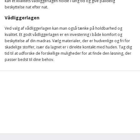
kan et kvalitets vådliggerlagen holde i lang tid og give pålidelig
beskyttelse nat efter nat.
Vådliggerlagen
Ved valg af vådliggerlagen kan man også tænke på holdbarhed og
kvalitet. Et godt vådliggerlagen er en investering i både komfort og
beskyttelse af din madras. Vælg materialer, der er hudvenlige og fri for
skadelige stoffer, især da lagnet er i direkte kontakt med huden. Tag dig
tid til at udforske de forskellige muligheder for at finde den løsning, der
passer bedst til dine behov.