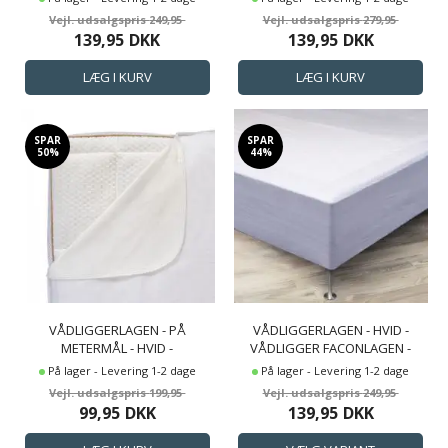
249,95
279,95
139,95
DKK
139,95
DKK
SPAR
SPAR
50%
44%
VÅDLIGGERLAGEN - PÅ
VÅDLIGGERLAGEN - HVID -
METERMÅL - HVID -
VÅDLIGGER FACONLAGEN -
VÅDLIGGERLAGEN - BORG
NORDSTRAND HOME
På lager - Levering 1-2 dage
På lager - Levering 1-2 dage
LIVING
MADRASBESKYTTER
199,95
249,95
99,95
DKK
139,95
DKK