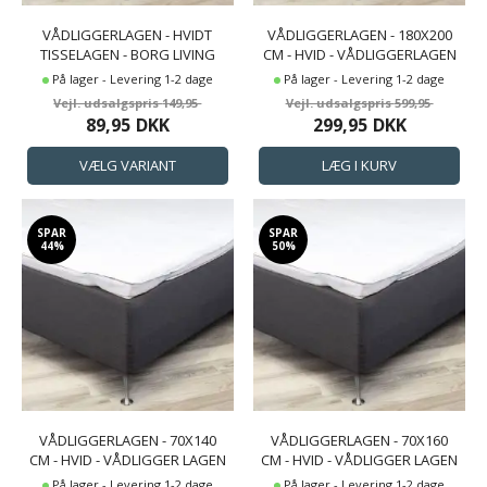
VÅDLIGGERLAGEN - HVIDT
VÅDLIGGERLAGEN - 180X200
TISSELAGEN - BORG LIVING
CM - HVID - VÅDLIGGERLAGEN
TIL DOBBELTSENG - BORG
På lager - Levering 1-2 dage
På lager - Levering 1-2 dage
LIVING
149,95
599,95
89,95
DKK
299,95
DKK
SPAR
SPAR
44%
50%
VÅDLIGGERLAGEN - 70X140
VÅDLIGGERLAGEN - 70X160
CM - HVID - VÅDLIGGER LAGEN
CM - HVID - VÅDLIGGER LAGEN
TIL JUNIORSENG - BORG LIVING
TIL JUNIORSENG - BORG LIVING
På lager - Levering 1-2 dage
På lager - Levering 1-2 dage