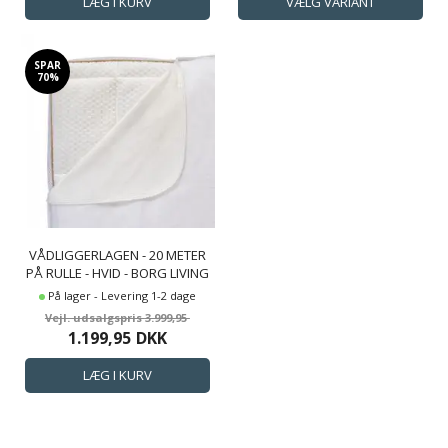
SPAR
70%
VÅDLIGGERLAGEN - 20 METER
PÅ RULLE - HVID - BORG LIVING
VÅDLIGGER LAGEN
På lager - Levering 1-2 dage
3.999,95
1.199,95
DKK