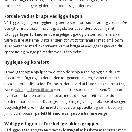
forhindrer, at lagnet glider eller folder sig under brug.
Fordele ved at bruge vådliggerlagen
Vådliggerlagen giver tryghed og bedre søvn for både børn og voksne. De
beskytter madrassen mod fugt og skaber et sundere sovemiljø. Et
vådliggerlagen forhindrer ubehagelige lugte og pletter, som ellers kan
være svære at fjerne. Dette er særligt nyttigt for familier med små børn
eller personer med inkontinens. Ved at bruge et vådliggerlagen kan du
spare tid og penge på madrasvedligeholdelse.
Hygiejne og komfort
Et vådliggerlagen hjælper med at holde sengen ren og hygiejnisk. Det
absorberer fugt og holder huden tør gennem natten, hvilket mindsker
risikoen for hudirritation. For børn, der er ved at blive renlige om natten,
kan et
vådliggerlagen til børn
være en stor støtte i processen. Den bløde
overflade sikrer en behagelig søvn, mens den vandtætte underside
holder madrassen tør. Dette gør rengøring og vedligeholdelse af sengen
betydeligt lettere. Til de mindste findes der specielle
lagner til baby og
junior
, der passer perfekt til mindre senge som tremmesenge.
Vådliggerlagen til forskellige aldersgrupper
Vådliggerlagen er også en praktisk løsning til at beskytte madrasser mod