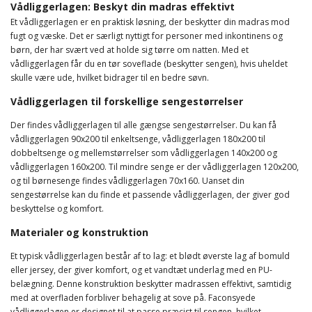
Vådliggerlagen: Beskyt din madras effektivt
Et vådliggerlagen er en praktisk løsning, der beskytter din madras mod
fugt og væske. Det er særligt nyttigt for personer med inkontinens og
børn, der har svært ved at holde sig tørre om natten. Med et
vådliggerlagen får du en tør soveflade (beskytter sengen), hvis uheldet
skulle være ude, hvilket bidrager til en bedre søvn.
Vådliggerlagen til forskellige sengestørrelser
Der findes vådliggerlagen til alle gængse sengestørrelser. Du kan få
vådliggerlagen 90x200 til enkeltsenge, vådliggerlagen 180x200 til
dobbeltsenge og mellemstørrelser som vådliggerlagen 140x200 og
vådliggerlagen 160x200. Til mindre senge er der vådliggerlagen 120x200,
og til børnesenge findes vådliggerlagen 70x160. Uanset din
sengestørrelse kan du finde et passende vådliggerlagen, der giver god
beskyttelse og komfort.
Materialer og konstruktion
Et typisk vådliggerlagen består af to lag: et blødt øverste lag af bomuld
eller jersey, der giver komfort, og et vandtæt underlag med en PU-
belægning. Denne konstruktion beskytter madrassen effektivt, samtidig
med at overfladen forbliver behagelig at sove på. Faconsyede
vådliggerlagen er designet til at passe præcist til sengen, hvilket