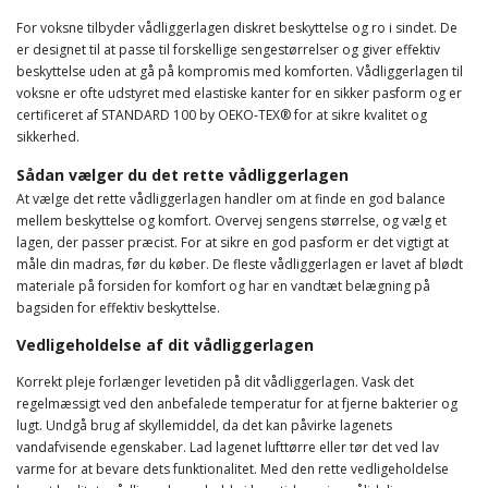
For voksne tilbyder vådliggerlagen diskret beskyttelse og ro i sindet. De
er designet til at passe til forskellige sengestørrelser og giver effektiv
beskyttelse uden at gå på kompromis med komforten. Vådliggerlagen til
voksne er ofte udstyret med elastiske kanter for en sikker pasform og er
certificeret af STANDARD 100 by OEKO-TEX® for at sikre kvalitet og
sikkerhed.
Sådan vælger du det rette vådliggerlagen
At vælge det rette vådliggerlagen handler om at finde en god balance
mellem beskyttelse og komfort. Overvej sengens størrelse, og vælg et
lagen, der passer præcist. For at sikre en god pasform er det vigtigt at
måle din madras, før du køber. De fleste vådliggerlagen er lavet af blødt
materiale på forsiden for komfort og har en vandtæt belægning på
bagsiden for effektiv beskyttelse.
Vedligeholdelse af dit vådliggerlagen
Korrekt pleje forlænger levetiden på dit vådliggerlagen. Vask det
regelmæssigt ved den anbefalede temperatur for at fjerne bakterier og
lugt. Undgå brug af skyllemiddel, da det kan påvirke lagenets
vandafvisende egenskaber. Lad lagenet lufttørre eller tør det ved lav
varme for at bevare dets funktionalitet. Med den rette vedligeholdelse