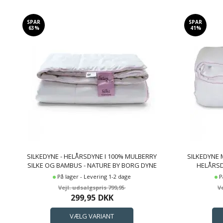
SPAR
SPAR
63%
41%
SILKEDYNE - HELÅRSDYNE I 100% MULBERRY
SILKEDYNE 
SILKE OG BAMBUS - NATURE BY BORG DYNE
HELÅRSD
På lager - Levering 1-2 dage
P
799,95
299,95
DKK