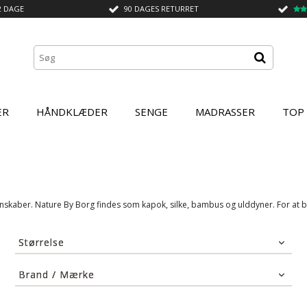
2 DAGE
90 DAGES RETURRET
ER
HÅNDKLÆDER
SENGE
MADRASSER
TOP
skaber. Nature By Borg findes som kapok, silke, bambus og ulddyner. For at be
Størrelse
140x200 cm
(10)
Brand / Mærke
140x220 cm
(10)
By Borg
(17)
150x210 cm
(11)