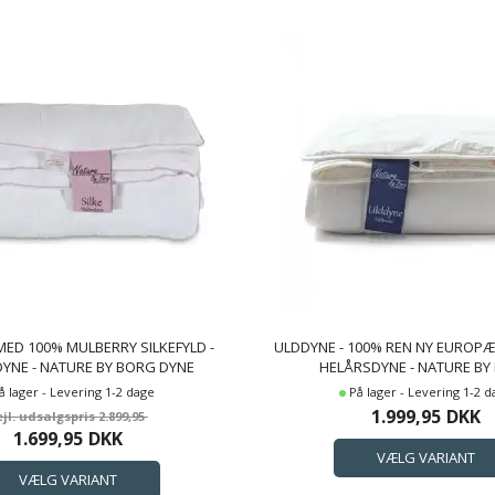
MED 100% MULBERRY SILKEFYLD -
ULDDYNE - 100% REN NY EUROPÆI
YNE - NATURE BY BORG DYNE
HELÅRSDYNE - NATURE BY
BAMBUS
å lager - Levering 1-2 dage
På lager - Levering 1-2 
1.999,95
DKK
2.899,95
1.699,95
DKK