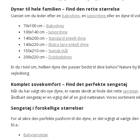
Dyner til hele familien – Find den rette størrelse
Uanset om du leder efter en
babydyne
, en
juniordyne
eller en dyne til v
70x100 cm –
Babydyne
100x140 cm –
Juniordyne
140x200 cm –
Standard enkelt dyne
140x220 cm –
Ekstra lang enkelt dyne
150x210 cm –
Svensk mål
200x220 cm –
Dobbeltdyne
Er du i tvivl om, hvilken dyne der passer bedst til dine behov? Nature by 
vejledning.
Komplet sovekomfort – Find det perfekte sengetøj
Når du har valgt din nye dyne, er næste skridt at finde det rette
sengetøj
.
åndbart sengetøj er en vigtig del af en god nattesøvn. Vores sortiment i
Sengetøj i forskellige størrelser
For at sikre den perfekte pasform til din dyne, er det vigtigt at vælge de
bl.a.:
Babysengetøj