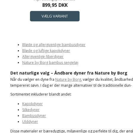
899,95
DKK
Bløde og allergivenlige bambusdyner
Bløde og luftige kapokdyner
Allergivenlige fiberdyner
Nature by Borg bambus sengetøj
Det naturlige valg – Åndbare dyner fra Nature by Borg
Når du vælger en dyne fra
Nature by Borg
, vælger du kvalitet, åndbarhe
tempereret søvn. I dag er der mange alternativer til de traditionelle dun-
Sortimentet inkluderer blandt andet:
Kapokdyner
Silkedyner
Bambusdyner
Ulddyner
Disse materialer er bæredygtige, miljøvenlige og perfekte til dig, der ø