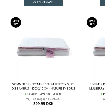
SPAR
SPAR
63%
63%
SOMMER SILKEDYNE - 100% MULBERRY SILKE
SOMMER DO
OG BAMBUS - 150X210 CM - NATURE BY BORG
MULBERRY S
DYNE
På lager - Levering 1-2 dage
P
2.399,95
899,95
DKK