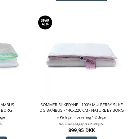
SPAR
63%
BAMBUS -
SOMMER SILKEDYNE - 100% MULBERRY SILKE
Y BORG
OG BAMBUS - 140X220 CM - NATURE BY BORG
DYNE
dage
På lager - Levering 1-2 dage
95
2.399,95
899,95
DKK