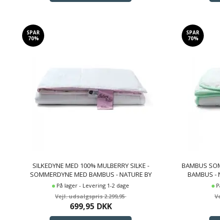
SPAR
SPAR
70%
70%
SILKEDYNE MED 100% MULBERRY SILKE -
BAMBUS SOM
SOMMERDYNE MED BAMBUS - NATURE BY
BAMBUS -
BORG DYNE
På lager - Levering 1-2 dage
P
2.299,95
699,95
DKK