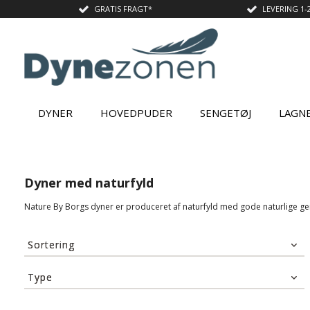
GRATIS FRAGT*
LEVERING 1-
DYNER
HOVEDPUDER
SENGETØJ
LAGN
Dyner med naturfyld
Nature By Borgs dyner er produceret af naturfyld med gode naturlige gen
Sortering
Standard visning
Type
Pris stigende
Silke
(10)
Pris faldende