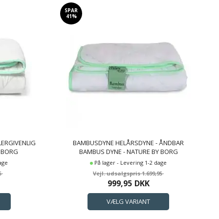
SPAR
41%
LERGIVENLIG
BAMBUSDYNE HELÅRSDYNE - ÅNDBAR
Y BORG
BAMBUS DYNE - NATURE BY BORG
BAMBUSDYNE
dage
På lager - Levering 1-2 dage
5
1.699,95
999,95
DKK