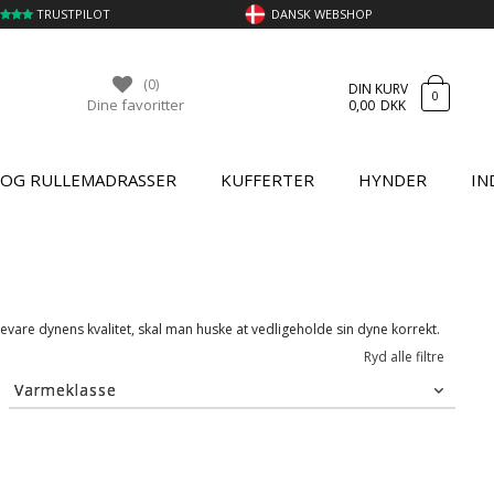
TRUSTPILOT
DANSK WEBSHOP
(0)
DIN KURV
0
Dine favoritter
0,00
DKK
 OG RULLEMADRASSER
KUFFERTER
HYNDER
IN
vare dynens kvalitet, skal man huske at vedligeholde sin dyne korrekt.
Ryd alle filtre
Varmeklasse
Sval - Sommerdyne
(10)
Lun - Helårsdyne
(6)
Varm - Helårsdyne
(1)