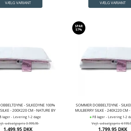
SPAR
57%
BBELTDYNE - SILKEDYNE 100%
SOMMER DOBBELTDYNE - SILKE
ILKE - 200X220 CM - NATURE BY
MULBERRY SILKE - 240X220 CM 
BORG DYNE
BORG DYNE
å lager - Levering 1-2 dage
På lager - Levering 1-2 
3.999,95
4.199,
1.499,95
DKK
1.799,95
DKK