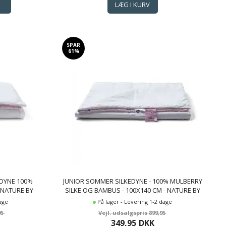
SPAR
61%
DYNE 100%
JUNIOR SOMMER SILKEDYNE - 100% MULBERRY
- NATURE BY
SILKE OG BAMBUS - 100X140 CM - NATURE BY
BORG DYNE
dage
På lager - Levering 1-2 dage
95
899,95
349,95
DKK