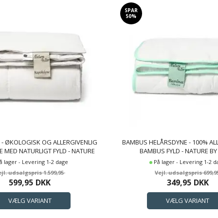
Nature By Borg
(17)
200x220 cm
(10)
SPAR
50%
240x220 cm
(7)
70x100 cm
(10)
100x140 cm
(11)
60x63 cm
(2)
50x60 cm
(2)
40x45 cm
(4)
 - ØKOLOGISK OG ALLERGIVENLIG
BAMBUS HELÅRSDYNE - 100% AL
 MED NATURLIGT FYLD - NATURE
BAMBUS FYLD - NATURE B
BY BORG KAPOKDYNE
BAMBUSDYNE
å lager - Levering 1-2 dage
På lager - Levering 1-2 
1.599,95
699,9
599,95
DKK
349,95
DKK