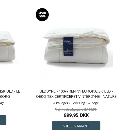
SPAR
59%
SK ULD - LET
ULDDYNE - 100% REN NY EUROPÆISK ULD -
 BORG
OEKO-TEX CERTIFICERET VINTERDYNE - NATURE
BY BORG
dage
På lager - Levering 1-2 dage
2.199,95
899,95
DKK