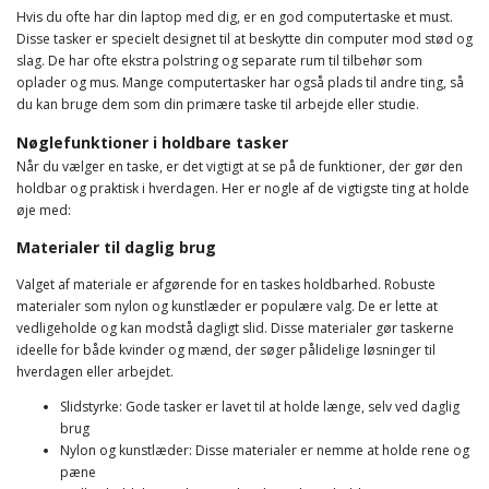
Hvis du ofte har din laptop med dig, er en god computertaske et must.
Disse tasker er specielt designet til at beskytte din computer mod stød og
slag. De har ofte ekstra polstring og separate rum til tilbehør som
oplader og mus. Mange computertasker har også plads til andre ting, så
du kan bruge dem som din primære taske til arbejde eller studie.
Nøglefunktioner i holdbare tasker
Når du vælger en taske, er det vigtigt at se på de funktioner, der gør den
holdbar og praktisk i hverdagen. Her er nogle af de vigtigste ting at holde
øje med:
Materialer til daglig brug
Valget af materiale er afgørende for en taskes holdbarhed. Robuste
materialer som nylon og kunstlæder er populære valg. De er lette at
vedligeholde og kan modstå dagligt slid. Disse materialer gør taskerne
ideelle for både kvinder og mænd, der søger pålidelige løsninger til
hverdagen eller arbejdet.
Slidstyrke: Gode tasker er lavet til at holde længe, selv ved daglig
brug
Nylon og kunstlæder: Disse materialer er nemme at holde rene og
pæne