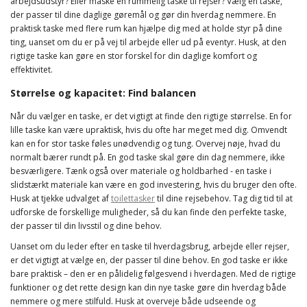
arbejdsudstyr? Eller måske en rummelig taske til rejser? Vælg en taske,
der passer til dine daglige gøremål og gør din hverdag nemmere. En
praktisk taske med flere rum kan hjælpe dig med at holde styr på dine
ting, uanset om du er på vej til arbejde eller ud på eventyr. Husk, at den
rigtige taske kan gøre en stor forskel for din daglige komfort og
effektivitet.
Størrelse og kapacitet: Find balancen
Når du vælger en taske, er det vigtigt at finde den rigtige størrelse. En for
lille taske kan være upraktisk, hvis du ofte har meget med dig. Omvendt
kan en for stor taske føles unødvendig og tung. Overvej nøje, hvad du
normalt bærer rundt på. En god taske skal gøre din dag nemmere, ikke
besværligere. Tænk også over materiale og holdbarhed - en taske i
slidstærkt materiale kan være en god investering, hvis du bruger den ofte.
Husk at tjekke udvalget af
toilettasker
til dine rejsebehov. Tag dig tid til at
udforske de forskellige muligheder, så du kan finde den perfekte taske,
der passer til din livsstil og dine behov.
Uanset om du leder efter en taske til hverdagsbrug, arbejde eller rejser,
er det vigtigt at vælge en, der passer til dine behov. En god taske er ikke
bare praktisk – den er en pålidelig følgesvend i hverdagen. Med de rigtige
funktioner og det rette design kan din nye taske gøre din hverdag både
nemmere og mere stilfuld. Husk at overveje både udseende og