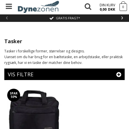
DIN KURV
0
0,00
DKK
‹
›
GRATIS FRAGT*
Tasker
Tasker i forskellige former, størrelser og designs.
Uanset om du har brug for en bæltetaske, en arbejdstaske, eller praktisk
rygsæk, har vi en taske der matcher dine behov.
VIS FILTRE
SPAR
50%