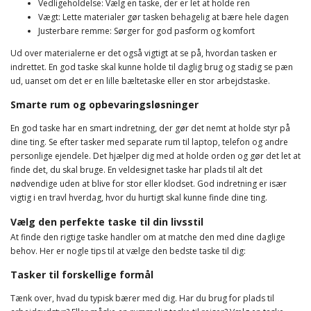
Vedligeholdelse: Vælg en taske, der er let at holde ren
Vægt: Lette materialer gør tasken behagelig at bære hele dagen
Justerbare remme: Sørger for god pasform og komfort
Ud over materialerne er det også vigtigt at se på, hvordan tasken er
indrettet. En god taske skal kunne holde til daglig brug og stadig se pæn
ud, uanset om det er en lille bæltetaske eller en stor arbejdstaske.
Smarte rum og opbevaringsløsninger
En god taske har en smart indretning, der gør det nemt at holde styr på
dine ting. Se efter tasker med separate rum til laptop, telefon og andre
personlige ejendele. Det hjælper dig med at holde orden og gør det let at
finde det, du skal bruge. En veldesignet taske har plads til alt det
nødvendige uden at blive for stor eller klodset. God indretning er især
vigtig i en travl hverdag, hvor du hurtigt skal kunne finde dine ting.
Vælg den perfekte taske til din livsstil
At finde den rigtige taske handler om at matche den med dine daglige
behov. Her er nogle tips til at vælge den bedste taske til dig:
Tasker til forskellige formål
Tænk over, hvad du typisk bærer med dig. Har du brug for plads til