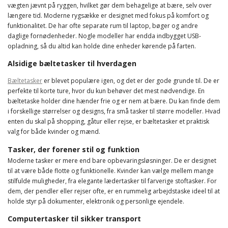
vægten jævnt på ryggen, hvilket gør dem behagelige at bære, selv over
længere tid. Moderne rygsække er designet med fokus på komfort og
funktionalitet. De har ofte separate rum til laptop, bøger og andre
daglige fornødenheder. Nogle modeller har endda indbygget USB-
opladning, så du altid kan holde dine enheder kørende på farten.
Alsidige bæltetasker til hverdagen
Bæltetasker
er blevet populære igen, og det er der gode grunde til. De er
perfekte til korte ture, hvor du kun behøver det mest nødvendige. En
bæltetaske holder dine hænder frie og er nem at bære. Du kan finde dem
i forskellige størrelser og designs, fra små tasker til større modeller. Hvad
enten du skal på shopping, gåtur eller rejse, er bæltetasker et praktisk
valg for både kvinder og mænd.
Tasker, der forener stil og funktion
Moderne tasker er mere end bare opbevaringsløsninger. De er designet
til at være både flotte og funktionelle. Kvinder kan vælge mellem mange
stilfulde muligheder, fra elegante lædertasker til farverige stoftasker. For
dem, der pendler eller rejser ofte, er en rummelig arbejdstaske ideel til at
holde styr på dokumenter, elektronik og personlige ejendele.
Computertasker til sikker transport