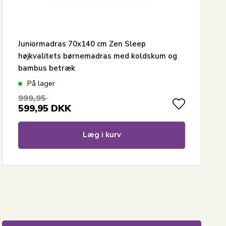
Juniormadras 70x140 cm Zen Sleep
højkvalitets børnemadras med koldskum og
bambus betræk
På lager
999,95
599,95
DKK
Læg i kurv