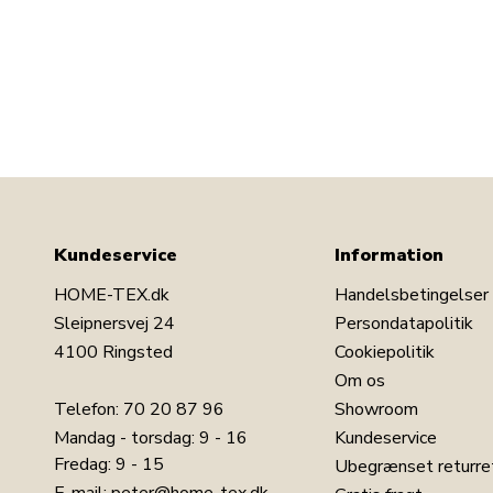
Kundeservice
Information
HOME-TEX.dk
Handelsbetingelser
Sleipnersvej 24
Persondatapolitik
4100 Ringsted
Cookiepolitik
Om os
Telefon:
70 20 87 96
Showroom
Mandag - torsdag: 9 - 16
Kundeservice
Fredag: 9 - 15
Ubegrænset returre
E-mail:
peter@home-tex.dk