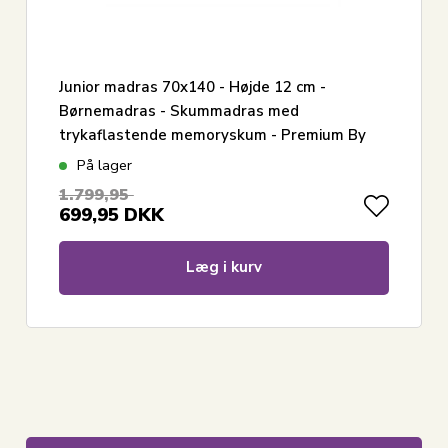
Junior madras 70x140 - Højde 12 cm -
Børnemadras - Skummadras med
trykaflastende memoryskum - Premium By
Borg
På lager
1.799,95
699,95
DKK
Læg i kurv