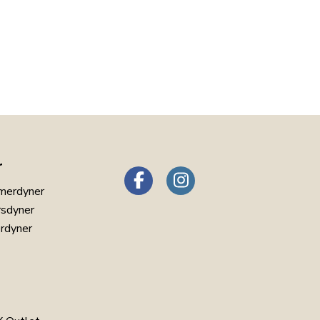
r
merdyner
rsdyner
erdyner