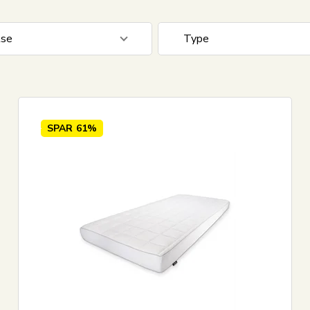
lse
Type
 cm
2
Skum madras
cm
1
SPAR
61%