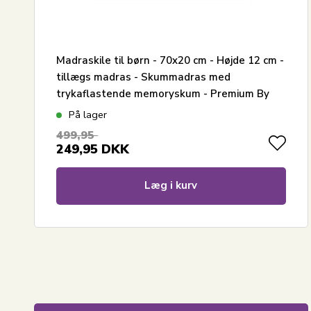
Madraskile til børn - 70x20 cm - Højde 12 cm -
tillægs madras - Skummadras med
trykaflastende memoryskum - Premium By
Borg
På lager
499,95
249,95
DKK
Læg i kurv