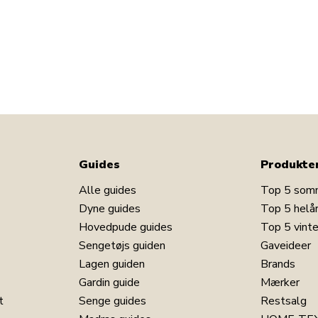
Guides
Produkte
Alle guides
Top 5 som
Dyne guides
Top 5 helå
Hovedpude guides
Top 5 vint
Sengetøjs guiden
Gaveideer
Lagen guiden
Brands
Gardin guide
Mærker
t
Senge guides
Restsalg