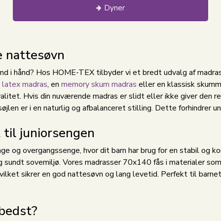
Dyner
e nattesøvn
nd i hånd? Hos HOME-TEX tilbyder vi et bredt udvalg af madrasse
n
latex madras
, en
memory skum madras
eller en klassisk skummad
alitet. Hvis din nuværende madras er slidt eller ikke giver den r
øjlen er i en naturlig og afbalanceret stilling. Dette forhindrer 
til juniorsengen
nge og overgangssenge, hvor dit barn har brug for en stabil og k
g sundt sovemiljø. Vores madrasser 70x140 fås i materialer som 
vilket sikrer en god nattesøvn og lang levetid. Perfekt til barn
 bedst?