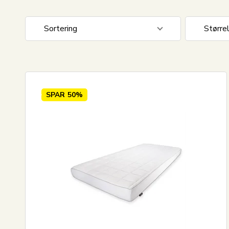
Sortering
Større
Standard visning
70x140
Pris stigende
70x20 
Pris faldende
SPAR
50%
Nyeste
Mest solgte
Største besparelse