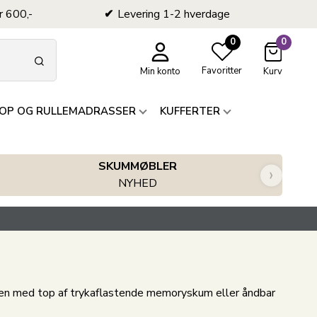
r 600,-
Levering 1-2 hverdage
0
0
Favoritter
Min konto
Kurv
OP OG RULLEMADRASSER
KUFFERTER
SKUMMØBLER
›
NYHED
nten med top af trykaflastende memoryskum eller åndbar