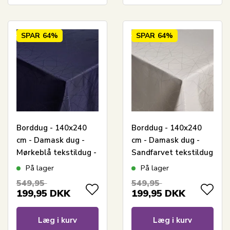
SPAR
64%
SPAR
64%
Borddug - 140x240
Borddug - 140x240
cm - Damask dug -
cm - Damask dug -
Mørkeblå tekstildug -
Sandfarvet tekstildug
Jacquardvævet dug
- Jacquardvævet dug
På lager
På lager
med geometrisk
med geometrisk
549,95
549,95
mønster - Eksklusiv
mønster - Eksklusiv
199,95
DKK
199,95
DKK
festdug
festdug
Læg i kurv
Læg i kurv