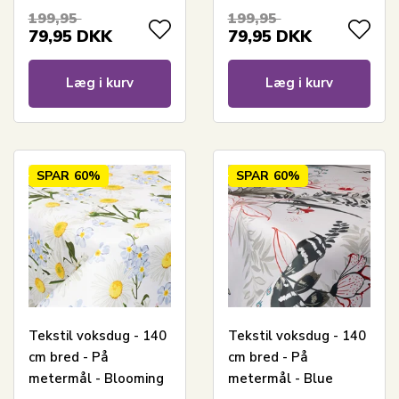
Voksdug med
med akrylbelægning
199,95
199,95
akrylbelægning
79,95
DKK
79,95
DKK
Læg i kurv
Læg i kurv
SPAR
60%
SPAR
60%
Tekstil voksdug - 140
Tekstil voksdug - 140
cm bred - På
cm bred - På
metermål - Blooming
metermål - Blue