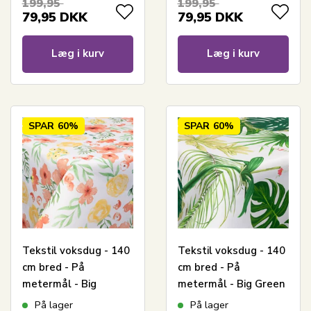
199,95
199,95
akrylbelægning
79,95
DKK
79,95
DKK
Læg i kurv
Læg i kurv
SPAR
60%
SPAR
60%
Tekstil voksdug - 140
Tekstil voksdug - 140
cm bred - På
cm bred - På
metermål - Big
metermål - Big Green
Flower Multi -
Leaves - Voksdug
På lager
På lager