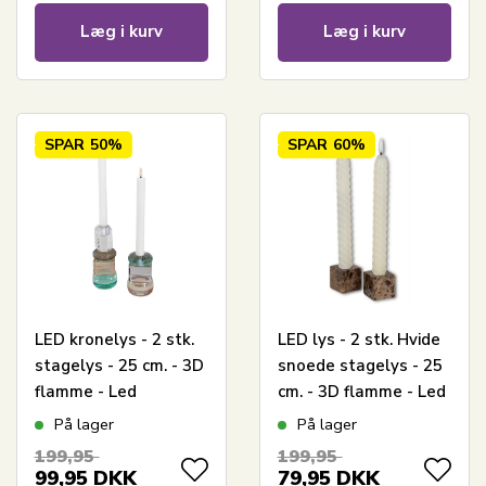
Læg i kurv
Læg i kurv
SPAR
50%
SPAR
60%
LED kronelys - 2 stk.
LED lys - 2 stk. Hvide
stagelys - 25 cm. - 3D
snoede stagelys - 25
flamme - Led
cm. - 3D flamme - Led
stearinlys
stearinlys til boligen
På lager
På lager
199,95
199,95
99,95
DKK
79,95
DKK