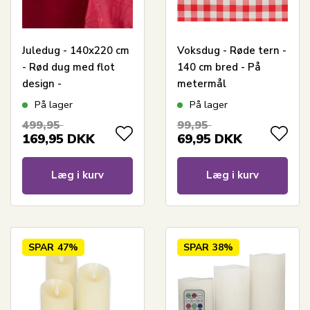
Juledug - 140x220 cm
Voksdug - Røde tern -
- Rød dug med flot
140 cm bred - På
design -
metermål
Jacquardvævet
På lager
På lager
borddug - Eksklusiv
499,95
99,95
dug
169,95
DKK
69,95
DKK
Læg i kurv
Læg i kurv
SPAR
47%
SPAR
38%