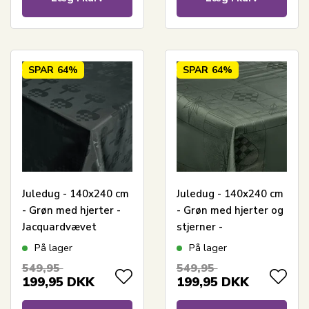
SPAR
64%
SPAR
64%
Juledug - 140x240 cm
Juledug - 140x240 cm
- Grøn med hjerter -
- Grøn med hjerter og
Jacquardvævet
stjerner -
borddug - Eksklusiv
Jacquardvævet
På lager
På lager
dug
borddug - Eksklusiv
549,95
549,95
dug
199,95
DKK
199,95
DKK