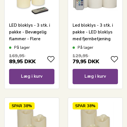
LED bloklys - 3 stk. i
Led bloklys - 3 stk. i
pakke - Bevægelig
pakke - LED bloklys
flammer - Flere
med fjernbetjening
indstillinger med
På lager
På lager
fjernbetjening
169,95
129,95
89,95
DKK
79,95
DKK
Læg i kurv
Læg i kurv
SPAR
38%
SPAR
38%