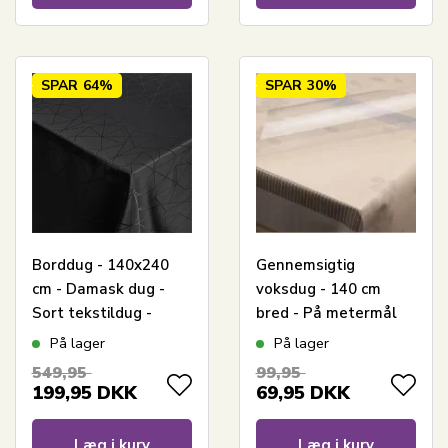
SPAR
64%
SPAR
30%
Borddug - 140x240
Gennemsigtig
cm - Damask dug -
voksdug - 140 cm
Sort tekstildug -
bred - På metermål
Jacquardvævet dug
På lager
På lager
med geometrisk
549,95
99,95
mønster - Eksklusiv
199,95
DKK
69,95
DKK
festdug
Læg i kurv
Læg i kurv