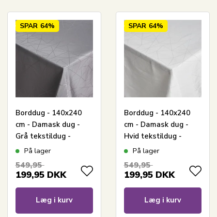
SPAR
64%
SPAR
64%
Borddug - 140x240
Borddug - 140x240
cm - Damask dug -
cm - Damask dug -
Grå tekstildug -
Hvid tekstildug -
Jacquardvævet dug
Jacquardvævet dug
På lager
På lager
med geometrisk
med geometrisk
549,95
549,95
mønster - Eksklusiv
mønster - Eksklusiv
199,95
DKK
199,95
DKK
festdug
festdug
Læg i kurv
Læg i kurv