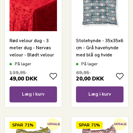
Rød velour dug - 3
Stolehynde - 35x35x6
meter dug - Nervøs
cm - Grå havehynde
velour - Blødt velour
med blå og hvide
stof til borddug -
blomster - Blød
På lager
På lager
Pakke med 3 meter
komfort hynde
139,95
69,95
49,00
DKK
20,00
DKK
Læg i kurv
Læg i kurv
SPAR
71%
SPAR
71%