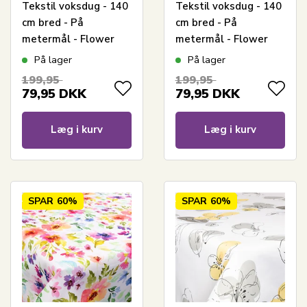
Tekstil voksdug - 140
Tekstil voksdug - 140
cm bred - På
cm bred - På
metermål - Flower
metermål - Flower
Blue - Voksdug med
Green - Voksdug med
På lager
På lager
akrylbelægning
akrylbelægning
199,95
199,95
79,95
DKK
79,95
DKK
Læg i kurv
Læg i kurv
SPAR
60%
SPAR
60%