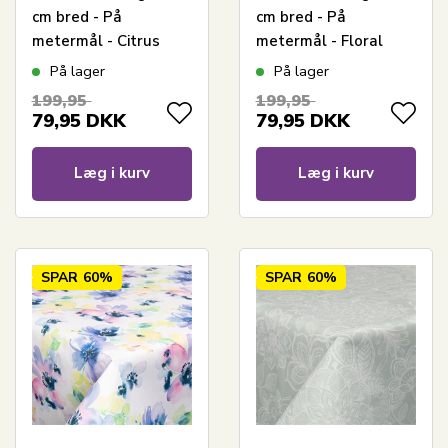
cm bred - På
cm bred - På
metermål - Citrus
metermål - Floral
Fruits - Voksdug med
Branches - Voksdug
På lager
På lager
akrylbelægning
med akrylbelægning
199,95
199,95
79,95
DKK
79,95
DKK
Læg i kurv
Læg i kurv
SPAR
60%
SPAR
60%