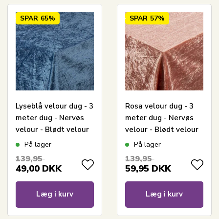
SPAR
65%
SPAR
57%
Lyseblå velour dug - 3
Rosa velour dug - 3
meter dug - Nervøs
meter dug - Nervøs
velour - Blødt velour
velour - Blødt velour
stof til borddug -
stof til borddug -
På lager
På lager
Pakke med 3 meter
Pakke med 3 meter
139,95
139,95
49,00
DKK
59,95
DKK
Læg i kurv
Læg i kurv