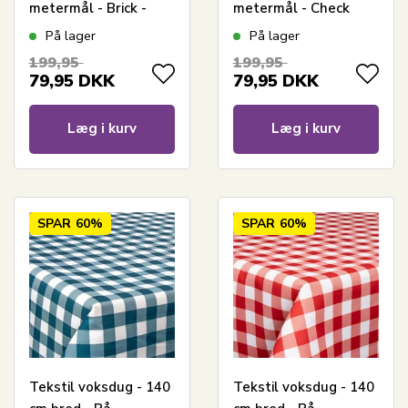
metermål - Brick -
metermål - Check
Voksdug med
Black - Voksdug med
På lager
På lager
akrylbelægning
akrylbelægning
199,95
199,95
79,95
DKK
79,95
DKK
Læg i kurv
Læg i kurv
SPAR
60%
SPAR
60%
Tekstil voksdug - 140
Tekstil voksdug - 140