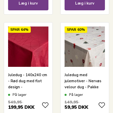
Læg i kurv
Læg i kurv
SPAR
64%
SPAR
60%
Juledug - 140x240 cm
Juledug med
- Rød dug med flot
julemotiver - Nervøs
design -
velour dug - Pakke
Jacquardvævet
med 3 meter
På lager
På lager
borddug - Eksklusiv
549,95
149,95
dug
199,95
DKK
59,95
DKK