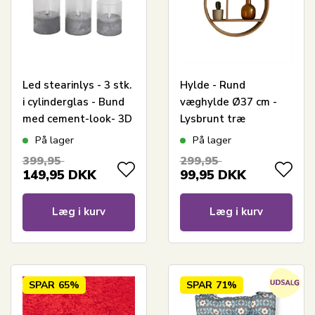
Led stearinlys - 3 stk.
Hylde - Rund
i cylinderglas - Bund
væghylde Ø37 cm -
med cement-look- 3D
Lysbrunt træ
flammer
På lager
På lager
399,95
299,95
149,95
DKK
99,95
DKK
Læg i kurv
Læg i kurv
SPAR
65%
SPAR
71%