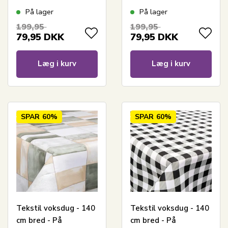
Pattern - Voksdug
And Birds - Voksdug
På lager
På lager
med akrylbelægning
med akrylbelægning
199,95
199,95
79,95
DKK
79,95
DKK
Læg i kurv
Læg i kurv
SPAR
60%
SPAR
60%
Tekstil voksdug - 140
Tekstil voksdug - 140
cm bred - På
cm bred - På