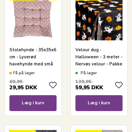
Stolehynde - 35x35x6
Velour dug -
cm - Lyserød
Halloween - 3 meter -
havehynde med små
Nervøs velour - Pakke
blomster - Blød
med 3 meter
Få på lager
På lager
komfort hynde
69,95
139,95
29,95
DKK
59,95
DKK
Læg i kurv
Læg i kurv