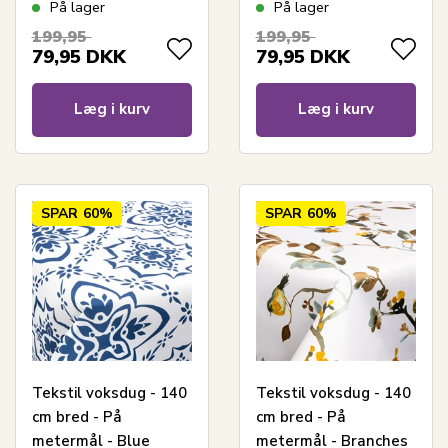
Daisies - Voksdug
Branches - Voksdug
På lager
På lager
med akrylbelægning
med akrylbelægning
199,95
199,95
79,95
DKK
79,95
DKK
Læg i kurv
Læg i kurv
SPAR
60%
SPAR
60%
Tekstil voksdug - 140
Tekstil voksdug - 140
cm bred - På
cm bred - På
metermål - Blue
metermål - Branches