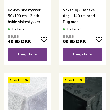
Kokkeviskestykker
Voksdug - Danske
50x100 cm - 3 stk.
flag - 140 cm bred -
hvide viskestykker
Dug med
med blå tern
dannebrogsflag
På lager
På lager
89,95
99,95
49,95
DKK
69,95
DKK
Læg i kurv
Læg i kurv
SPAR
65%
SPAR
66%