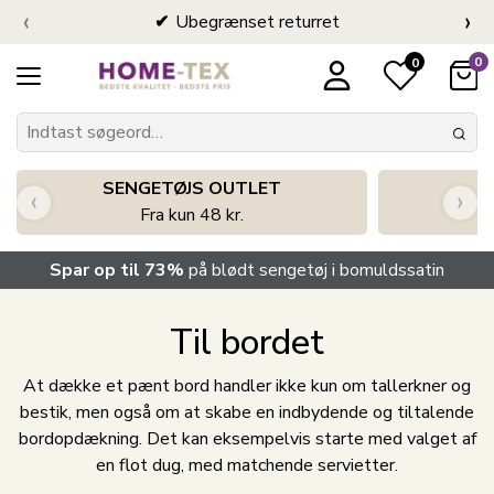
‹
›
Ubegrænset returret
0
0
SENGETØJS OUTLET
‹
›
Fra kun 48 kr.
Spar op til 73%
på blødt sengetøj i bomuldssatin
Til bordet
At dække et pænt bord handler ikke kun om tallerkner og
bestik, men også om at skabe en indbydende og tiltalende
bordopdækning. Det kan eksempelvis starte med valget af
en flot dug, med matchende servietter.