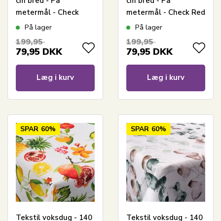
cm bred - På
cm bred - På
metermål - Check
metermål - Check Red
Blue - Voksdug med
- Voksdug med
På lager
På lager
akrylbelægning
akrylbelægning
199,95
199,95
79,95
DKK
79,95
DKK
Læg i kurv
Læg i kurv
SPAR
60%
SPAR
60%
Tekstil voksdug - 140
Tekstil voksdug - 140