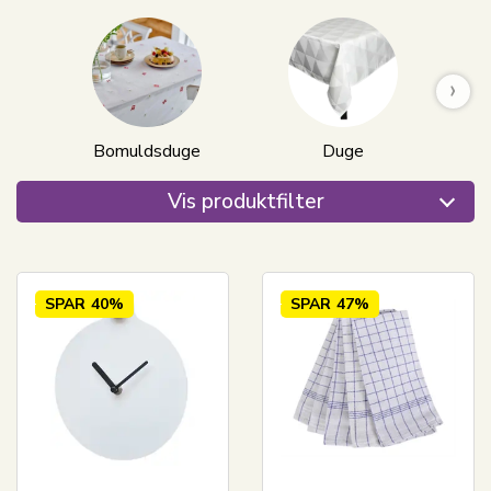
›
Bomuldsduge
Duge
Ja
Vis produktfilter
SPAR
40%
SPAR
47%