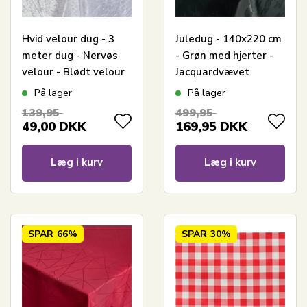
Hvid velour dug - 3
Juledug - 140x220 cm
meter dug - Nervøs
- Grøn med hjerter -
velour - Blødt velour
Jacquardvævet
stof til borddug -
borddug - Eksklusiv
På lager
På lager
Pakke med 3 meter
dug
139,95
499,95
49,00
DKK
169,95
DKK
Læg i kurv
Læg i kurv
SPAR
66%
SPAR
30%