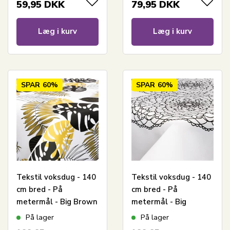
59,95
DKK
79,95
DKK
Læg i kurv
Læg i kurv
SPAR
60%
SPAR
60%
Tekstil voksdug - 140
Tekstil voksdug - 140
cm bred - På
cm bred - På
metermål - Big Brown
metermål - Big
Leaves - Voksdug
Flower Black -
På lager
På lager
med akrylbelægning
Voksdug med