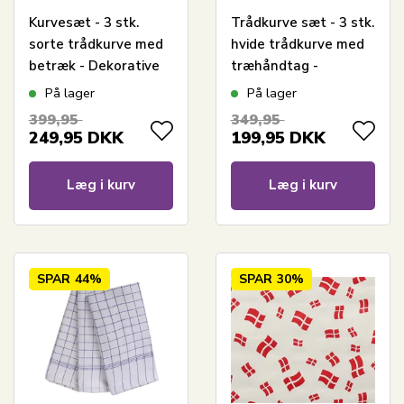
Kurvesæt - 3 stk.
Trådkurve sæt - 3 stk.
sorte trådkurve med
hvide trådkurve med
betræk - Dekorative
træhåndtag -
kurve til hjemmet
Moderne
På lager
På lager
opbevaringskurve
399,95
349,95
249,95
DKK
199,95
DKK
Læg i kurv
Læg i kurv
SPAR
44%
SPAR
30%