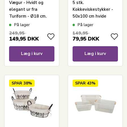
Vægur - Hvidt og
5 stk.
elegant ur fra
Kokkeviskestykker -
Turiform - Ø18 cm.
50x100 cm hvide
viskestykker med blå
På lager
På lager
tern
249,95
149,95
149,95
DKK
79,95
DKK
Læg i kurv
Læg i kurv
SPAR
38%
SPAR
43%