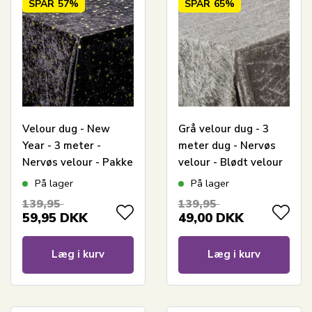
SPAR
57%
SPAR
65%
Velour dug - New
Grå velour dug - 3
Year - 3 meter -
meter dug - Nervøs
Nervøs velour - Pakke
velour - Blødt velour
med 3 meter
stof til borddug -
På lager
På lager
Pakke med 3 meter
139,95
139,95
59,95
DKK
49,00
DKK
Læg i kurv
Læg i kurv