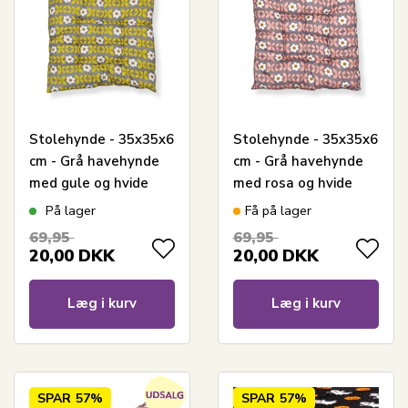
Stolehynde - 35x35x6
Stolehynde - 35x35x6
cm - Grå havehynde
cm - Grå havehynde
med gule og hvide
med rosa og hvide
blomster - Blød
blomster - Blød
På lager
Få på lager
komfort hynde
komfort hynde
69,95
69,95
20,00
DKK
20,00
DKK
Læg i kurv
Læg i kurv
SPAR
57%
SPAR
57%