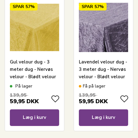
SPAR
57%
SPAR
57%
Gul velour dug - 3
Lavendel velour dug -
meter dug - Nervøs
3 meter dug - Nervøs
velour - Blødt velour
velour - Blødt velour
stof til borddug -
stof til borddug -
På lager
Få på lager
Pakke med 3 meter
Pakke med 3 meter
139,95
139,95
59,95
DKK
59,95
DKK
Læg i kurv
Læg i kurv