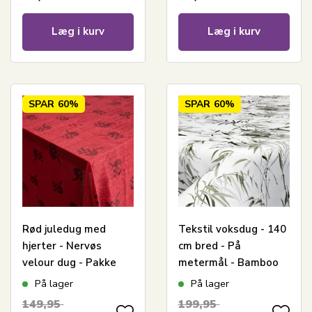
Læg i kurv
Læg i kurv
SPAR
60%
SPAR
60%
Rød juledug med
Tekstil voksdug - 140
hjerter - Nervøs
cm bred - På
velour dug - Pakke
metermål - Bamboo
med 3 meter
green - Voksdug med
På lager
På lager
akrylbelægning
149,95
199,95