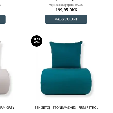
5
499,95
199,95
DKK
SPAR
60%
FIRM GREY
SENGETØJ - STONEWASHED - FIRM PETROL