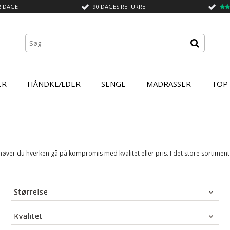
2 DAGE
90 DAGES RETURRET
ER
HÅNDKLÆDER
SENGE
MADRASSER
TOP
ver du hverken gå på kompromis med kvalitet eller pris. I det store sortiment n
Størrelse
140x200 cm
(33)
Kvalitet
140x220 cm
(36)