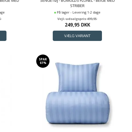
 BEIGE MED
SENGETØJ - BOMULDS FLONEL - BEIGE MED
STRIBER
dage
På lager - Levering 1-2 dage
5
499,95
249,95
DKK
SPAR
61%