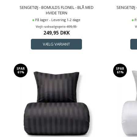
SENGETØJ - BOMULDS FLONEL - BLÅ MED
SENGETØJ 
HVIDE TERN
På lager - Levering 1-2 dage
P
499,95
249,95
DKK
SPAR
SPAR
61%
61%