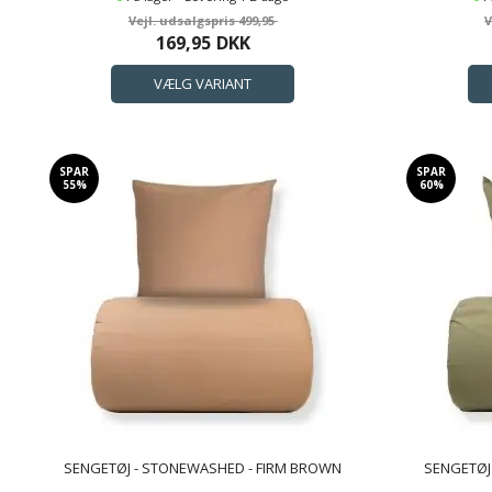
499,95
169,95
DKK
SPAR
SPAR
55%
60%
SENGETØJ - STONEWASHED - FIRM BROWN
SENGETØJ