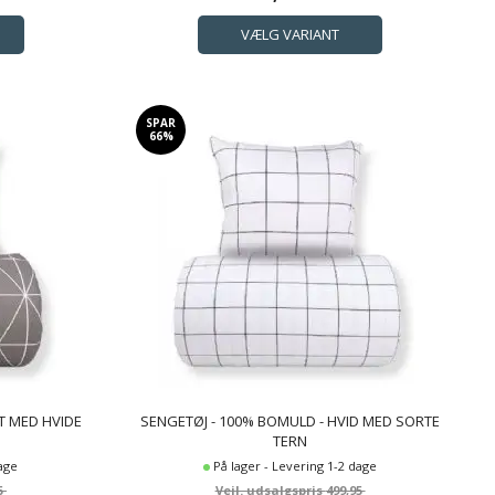
SPAR
66%
T MED HVIDE
SENGETØJ - 100% BOMULD - HVID MED SORTE
TERN
dage
På lager - Levering 1-2 dage
5
499,95