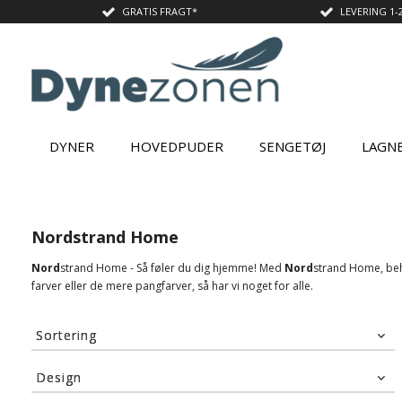
GRATIS FRAGT*
LEVERING 1-
DYNER
HOVEDPUDER
SENGETØJ
LAGN
Nordstrand Home
Nord
strand Home - Så føler du dig hjemme! Med
Nord
strand Home, behø
farver eller de mere pangfarver, så har vi noget for alle.
Sortering
Standard visning
Design
Pris stigende