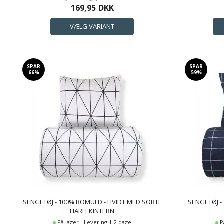
169,95
DKK
SPAR
SPAR
66%
59%
SENGETØJ - 100% BOMULD - HVIDT MED SORTE
SENGETØJ 
HARLEKINTERN
På lager - Levering 1-2 dage
P