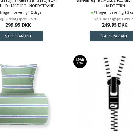
GETØJ - STRIBET SENGETØJ BLÅ -
SENGETØJ - BOMULDS FLONEL -
ULD - MATHEO - NORDSTRAND
HVIDE TERN
HOME SENGESÆT
å lager - Levering 1-2 dage
På lager - Levering 1-2 
599,95
499,9
299,95
DKK
249,95
DKK
SPAR
60%