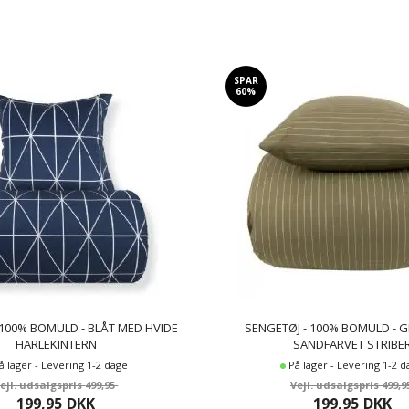
Bomuld
(42)
150x210 cm
(5)
Flonel
(8)
200x200 cm
(12)
Stonewashed bomuld
(7)
200x220 cm
(34)
Bambus
(9)
240x220 cm
(16)
SPAR
60%
70x100 cm
(11)
100x140 cm
(9)
60x63 cm
(25)
 100% BOMULD - BLÅT MED HVIDE
SENGETØJ - 100% BOMULD - 
HARLEKINTERN
SANDFARVET STRIBE
å lager - Levering 1-2 dage
På lager - Levering 1-2 
499,95
499,9
199,95
DKK
199,95
DKK