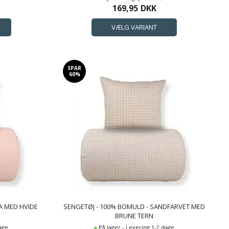
169,95
DKK
SPAR
60%
A MED HVIDE
SENGETØJ - 100% BOMULD - SANDFARVET MED
BRUNE TERN
dage
På lager - Levering 1-2 dage