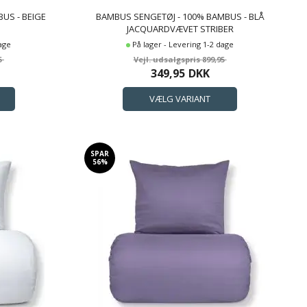
US - BEIGE
BAMBUS SENGETØJ - 100% BAMBUS - BLÅ
JACQUARDVÆVET STRIBER
dage
På lager - Levering 1-2 dage
5
899,95
349,95
DKK
SPAR
56%