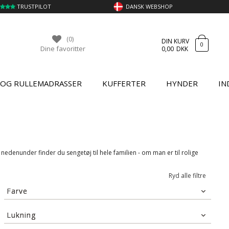
TRUSTPILOT
DANSK WEBSHOP
(0)
DIN KURV
0
Dine favoritter
0,00
DKK
 OG RULLEMADRASSER
KUFFERTER
HYNDER
IN
edenunder finder du sengetøj til hele familien - om man er til rolige
Ryd alle filtre
Farve
Beige
(6)
Lukning
Blå
(12)