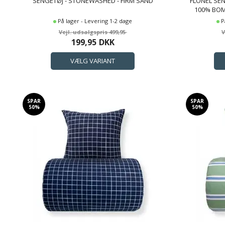
SENGETØJ - STONEWASHED - FIRM SAND
FLONEL SEN
100% BOM
På lager - Levering 1-2 dage
P
499,95
199,95
DKK
SPAR
SPAR
50%
50%