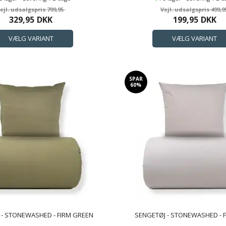
799,95
499,9
329,95
DKK
199,95
DKK
SPAR
60%
 - STONEWASHED - FIRM GREEN
SENGETØJ - STONEWASHED - 