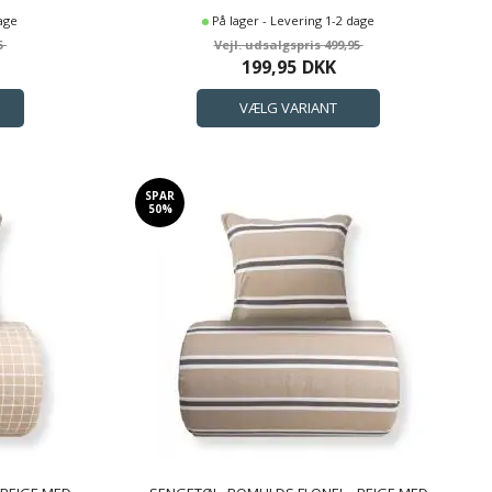
dage
På lager - Levering 1-2 dage
5
499,95
199,95
DKK
SPAR
50%