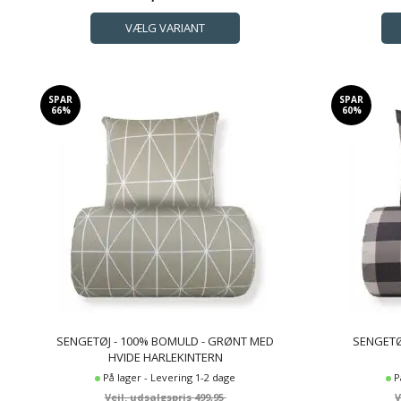
SPAR
SPAR
66%
60%
SENGETØJ - 100% BOMULD - GRØNT MED
SENGETØ
HVIDE HARLEKINTERN
På lager - Levering 1-2 dage
P
499,95