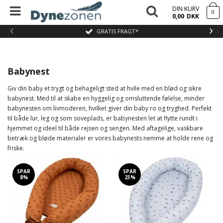
DIN KURV
0
0,00
DKK
‹
›
GRATIS FRAGT*
Babynest
Giv din baby et trygt og behageligt sted at hvile med en blød og sikre
babynest. Med til at skabe en hyggelig og omsluttende følelse, minder
babynesten om livmoderen, hvilket giver din baby ro og tryghed. Perfekt
til både lur, leg og som soveplads, er babynesten let at flytte rundt i
hjemmet og ideel til både rejsen og sengen. Med aftagelige, vaskbare
betræk og bløde materialer er vores babynests nemme at holde rene og
friske.
SPAR
SPAR
8%
23%