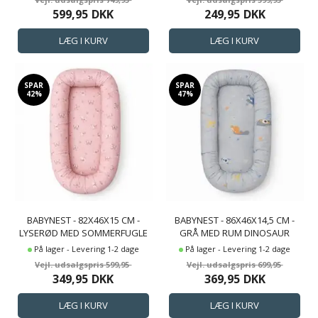
599,95
DKK
249,95
DKK
SPAR
SPAR
42%
47%
BABYNEST - 82X46X15 CM -
BABYNEST - 86X46X14,5 CM -
LYSERØD MED SOMMERFUGLE
GRÅ MED RUM DINOSAUR
På lager - Levering 1-2 dage
På lager - Levering 1-2 dage
599,95
699,95
349,95
DKK
369,95
DKK