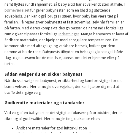
nemt flyttes rundt i hjemmet, så baby altid har et velkendt sted at hvile. I
børneværelset
fungerer babynesten som en blød og støttende
soveplads. Den kan også bruges i stuen, hvor baby kan være tæt på
familien. På rejser giver babynests et fast sovemiljø, selv når familien er
på farten. Med deres kompakte design passer de nemt ind i forskellige
rum og kan tilpasses forskellige
indretninger
. Mange babynests er lavet af
åndbare materialer, der hjælper med at regulere temperaturen. De
kommer ofte med aftagelige og vaskbare betræk, hvilket gør dem
nemme at holde rene. Babynests tilbyder en behagelig løsning til både
dag- og nattesøvn for de mindste, uanset om det er hjemme eller på
farten.
Sådan vælger du en sikker babynest
Når du skal vælge en babynest, er sikkerhed og komfort vigtige for dit
barns velvære. Her er nogle overvejelser, der kan hjælpe dig med at
træffe det rigtige valg.
Godkendte materialer og standarder
Ved valg af en babynest er det vigtigt at fokusere på produkter, der er
sikre og af god kvalitet. Her er nogle ting, du kan se efter:
Åndbare materialer for god luftcirkulation