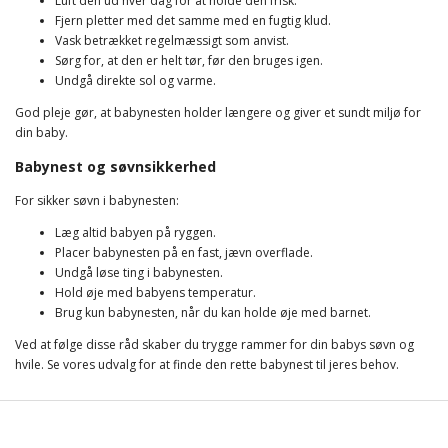
Luft den ud hver dag for at holde den frisk.
Fjern pletter med det samme med en fugtig klud.
Vask betrækket regelmæssigt som anvist.
Sørg for, at den er helt tør, før den bruges igen.
Undgå direkte sol og varme.
God pleje gør, at babynesten holder længere og giver et sundt miljø for
din baby.
Babynest og søvnsikkerhed
For sikker søvn i babynesten:
Læg altid babyen på ryggen.
Placer babynesten på en fast, jævn overflade.
Undgå løse ting i babynesten.
Hold øje med babyens temperatur.
Brug kun babynesten, når du kan holde øje med barnet.
Ved at følge disse råd skaber du trygge rammer for din babys søvn og
hvile. Se vores udvalg for at finde den rette babynest til jeres behov.