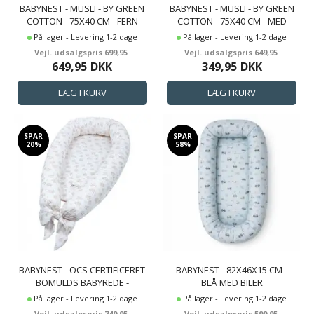
BABYNEST - MÜSLI - BY GREEN
BABYNEST - MÜSLI - BY GREEN
COTTON - 75X40 CM - FERN
COTTON - 75X40 CM - MED
BUTTERCREAM - BLOMSTER
GIRAFFER
På lager - Levering 1-2 dage
På lager - Levering 1-2 dage
MOTIV
699,95
649,95
649,95
DKK
349,95
DKK
SPAR
SPAR
20%
58%
BABYNEST - OCS CERTIFICERET
BABYNEST - 82X46X15 CM -
BOMULDS BABYREDE -
BLÅ MED BILER
BALSAM CREAM - MÜSLI BY
På lager - Levering 1-2 dage
På lager - Levering 1-2 dage
GREEN COTTON
749,95
599,95