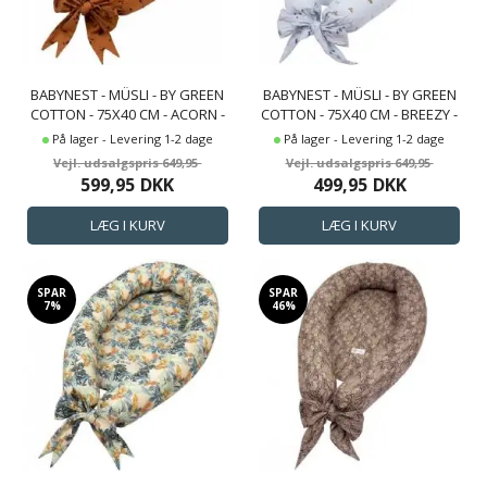
BABYNEST - MÜSLI - BY GREEN
BABYNEST - MÜSLI - BY GREEN
COTTON - 75X40 CM - ACORN -
COTTON - 75X40 CM - BREEZY -
PRINT AF AGERN
PRINT MED SMÅ KØRETØJER
På lager - Levering 1-2 dage
På lager - Levering 1-2 dage
649,95
649,95
599,95
DKK
499,95
DKK
SPAR
SPAR
7%
46%