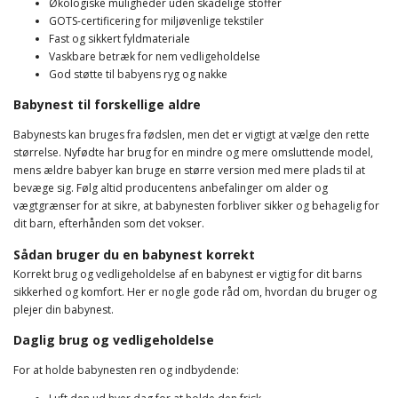
Økologiske muligheder uden skadelige stoffer
GOTS-certificering for miljøvenlige tekstiler
Fast og sikkert fyldmateriale
Vaskbare betræk for nem vedligeholdelse
God støtte til babyens ryg og nakke
Babynest til forskellige aldre
Babynests kan bruges fra fødslen, men det er vigtigt at vælge den rette
størrelse. Nyfødte har brug for en mindre og mere omsluttende model,
mens ældre babyer kan bruge en større version med mere plads til at
bevæge sig. Følg altid producentens anbefalinger om alder og
vægtgrænser for at sikre, at babynesten forbliver sikker og behagelig for
dit barn, efterhånden som det vokser.
Sådan bruger du en babynest korrekt
Korrekt brug og vedligeholdelse af en babynest er vigtig for dit barns
sikkerhed og komfort. Her er nogle gode råd om, hvordan du bruger og
plejer din babynest.
Daglig brug og vedligeholdelse
For at holde babynesten ren og indbydende: