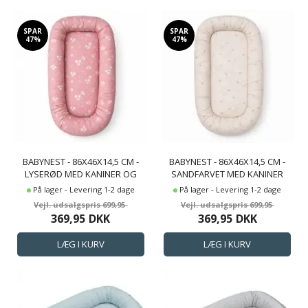
SPAR
SPAR
47%
47%
BABYNEST - 86X46X14,5 CM -
BABYNEST - 86X46X14,5 CM -
LYSERØD MED KANINER OG
SANDFARVET MED KANINER
BLOMSTER
På lager - Levering 1-2 dage
På lager - Levering 1-2 dage
699,95
699,95
369,95
DKK
369,95
DKK